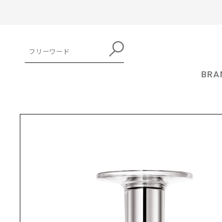
BRA
TOP
フレグランス
kuoca（クオカ）オード パルファム - DARK T
kuoca クオカ 公式オンラインストア
RboW 
クオカ
トア
MAKE UP
アールボウ
kuocaはソウル・聖水洞(ソンスドン)
メイクアップ
の小さな工房でファインダイニングの
RboW(
トレンドを賢く取り入れて「自分」が
方式でスキンケアを造ってみようとい
ケージデ
磨けるメイクアイテムが見つかるか
うアイディアから始まりました。 大量
アートを取
も。キレイになるのが楽しくなる商品
を取り揃えています。
生産ではなく、ファインダイニングの
ーティス
SHANGPREE シャンプリー 公式オン
feelxo
ようにシェフの真心がこもった繊細な
HAIR CARE
案するア
ラインストア
ピルソ
味を表現し、五感を満足させる唯一無
ヘアケア
ドです。 ブランド名の「RboW」とは
シャンプリー
feelx
二のスキンケア。ブランド名
虹を意味
艷やかな髪へのニーズを満たす。香り