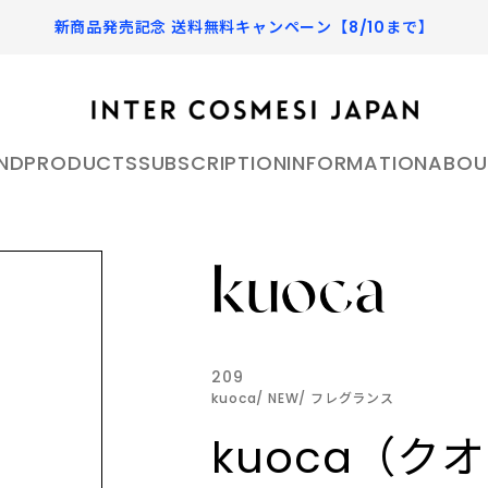
新商品発売記念 送料無料キャンペーン【8/10まで】
ND
PRODUCTS
SUBSCRIPTION
INFORMATION
ABOU
EA ダークティー
アールボウ 公式オンラインス
HEMET ヘメット 公式オ
ア
SKIN CARE
へメット
スキンケア
アールボウ）は、香りやパッ
HEMET［へメット］ - 
肌は環境やライフスタイル、食生活に
ザインを通して日々の生活に
旅へと変える香り - 素材
よって日々変わります。毎日のお手入
り入れ、 自身そのものをア
安全な成分にこだわり、よ
209
れが心地よく充実するようなこだわり
kuoca
NEW
フレグランス
の商品をセレクトしています。
ティックに表現することを提
高いプロダクトを目指しなが
 ピルソ 公式オンラインストア
Portamento ポルタメン
ートプラットフォームブラン
HAND&LIP
よりも実用性を重視し、日
kuoca（ク
ラインストア
ハンド&リップ
う機能美を追求した製品を展
ポルタメント
oは自然由来の成分を重視し、肌
し、多くの人が愛する自然現
が記憶と感覚を刺激し、日
手先のうるおいを保つ優れた効果と、