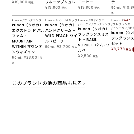
¥19,800
フルーツブリュレ
コーヒー
テ
税込
¥19,800
¥19,800
¥19,8
50mL
税込
税込
込
NEW
SOLD O
NEW
kuoca
フレグランス
kuoca
ハンド&リップ
kuoca
ボディケア
kuoca
SALE
kuoca（クオカ）
kuoca（クオカ）
ヘアケア
フレグランス
フレグランス
kuoca（クオカ）
インテリア
雑
エクストラ ド パル
ハンドクリーム -
kuoca（ク
フレグランスミス
ファム -
WILD PEACH ワイ
フレグラン
ト - BASIL
MOUNTAIN
ルドピーチ
セット
SORBET バジルソ
WITHIN マウンテ
¥2,700
50mL
税込
¥8,778
ルベ
税込
ンウィズイン
¥2,530
¥23,001
税込
50mL
税
込
このブランドの他の商品も見る