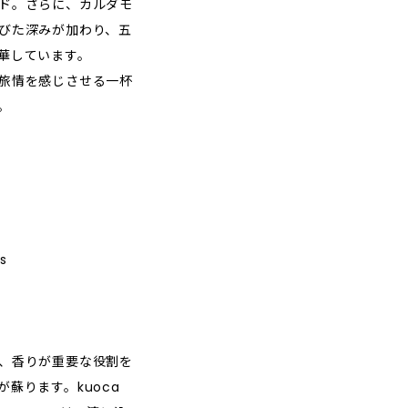
ド。さらに、カルダモ
びた深みが加わり、五
華しています。
旅情を感じさせる一杯
。
s
、香りが重要な役割を
蘇ります。kuoca