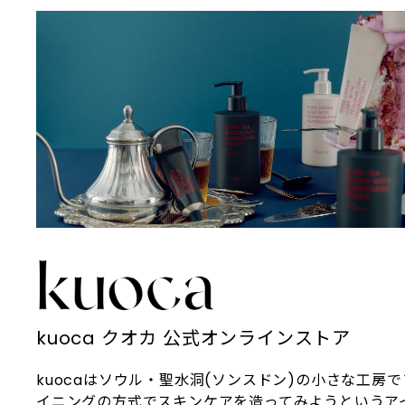
自分への賛辞。をスローガンとして掲
パやビューティーサロンでも採用され
げています。
ています。 敏感肌からエイジングケア
まで対応できる汎用性の高さと、スパ
由来の心地よい使用感が支持され、現
在では世界中の美容愛好家から注目を
集めています。
kuoca クオカ 公式オンラインストア
kuocaはソウル・聖水洞(ソンスドン)の小さな工房
イニングの方式でスキンケアを造ってみようというア