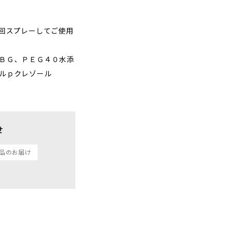
2回スプレーしてご使用
ＢＧ、ＰＥＧ４０水添
ルｐクレゾール
せ
品のお届け