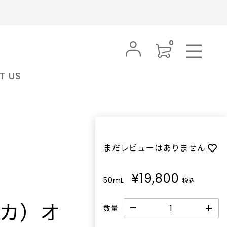
0
T US
BRAND
MY PAGE
PRODUCTS
FAVORITE
ンラインスト
nahes ナフ 公式オンラインストア
SUBSCRIPTION
LOGIN
ナフ
BODY CARE
nahes(ナフ)は、モデルとして世界を
ボディケア
INFORMATION
まだレビューはありません
日常を感覚の
舞台に活動してきたクリエイティブデ
肌をうるおし、豊かな香りやテクスチ
本来の香りと
ィレクター イ‧セハン⽒によって設⽴
FAQ
ャーが特徴のボディローションやボデ
り完成度の
されたフレグランスブランドです。洗
¥19,800
ィウォッシュを取り揃えています。好
50mL
税込
きな香りに包まれて、日々ポジティブ
ら 装飾性
練されたラグジュアリーや完成された
SHOPPING GUIDE
ト 公式オン
japonmiel ジャポンミエル 公式オン
に過ごして。
常に寄り添
美しさではなく、⼈が本来持つ本能や
FRAGRANCE
オカ）オ
ラインストア
数量
開。 香り
感情、そして⾔葉では説明しきれない
フレグランス
ジャポンミエル
常のひとと
魅⼒に焦点を当て、“RAW
個性と魅力を引き立てるためにデザイ