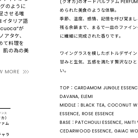
(クオカ)のオードパルファム PERFUM
ングのように
められた美食のような体験。
足させる唯
季節、温度、感情、記憶を呼び覚まし
”はイタリア語
残る余韻まで、まるで一皿のファイン
uoca”が
ノアタケ、
に繊細に完成された香りです。
めて料理を
。肌の為の美
ワイングラスを模したボトルデザイン
甘みと生気、五感を満たす贅沢なひと
い。
W MORE
TOP：CARDAMOM JUNGLE ESSENCE
DAVANA, ELEMI
MIDDLE：BLACK TEA, COCONUT W
ESSENCE, ROSE ESSENCE
ランス
オカ）
BASE：PATCHOULI ESSENCE, HAITI 
ファム
CEDARWOOD ESSENCE, GAIAC WO
ッチャラ