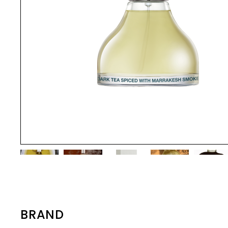
「SHANGPREE」は、1990年に韓国・
に優しい
の“kuoca(クオカ)”はイタリア語で
象である虹
から使い心地まで細部にこだわったア
ソウルで誕生したスパ・エステ発のプ
ざまな肌
イテムを取り揃えています。
「高級レストランのシェフ」を意味す
イテムを手に
レミアムスキンケアブランドです。創
るよう、
るイタリアの“cuoca”が由来です。 ス
しい出逢い
業以来30年以上、トップクラスのエス
こだわり
INTERIOR
キンケアには、ホワイトトリュフ、カ
う願いが込め
demiflor デミフロー 公式オンライン
テティシャンが在籍するスパとして
でfeel
インテリア
バノアタケ、グリーンキャビアなど貴
け込む「R
ストア
数々の受賞歴を持ち、その技術とノウ
の基本と
重な高級食材を選び、真心込めて料理
インテリアに溶け込むようなキャンド
素を省き直
デミフロー
ハウを基盤に製品開発を行っていま
グラシアウ
ルやお香など日常を豊かに過ごす最適
をつくるシェフのような気持ちで製品
なARTと
デミフロー（de mi flor）は、ニュー
す。 「肌本来の力を引き出す“本質的
たスキン
なアイテムをラインナップ。自分だけ
作りをしています。肌の為の美食、肌
グランス
ジーランド産の天然ゼオライトを配合
の特別な瞬間を楽しみ、周りに印象を
な美しさ”の追求」を理念に掲げ、厳選
品を開発。
の為のファイニングをご体感くださ
揃えてお
した韓国発のボディケアブランドで
与えることができるアイテムを取り揃
成分の組み合わせと独自処方によっ
成されて
い。
えています。
す。 植物由来の成分で透明感と清潔感
て、プロフェッショナルレベルのスキ
も【純粋な
のある肌へ導きます。 使用する空間の
ンケア体験をご自宅でも再現できる製
５分の１
雰囲気まで香り高くデザインする新し
品を展開しています。 ブランドの象徴
の浸透※
いコンセプトのボディケアは、
であるフェイスマスクをはじめ、クレ
かな活性水
「EWG」認証を取得したエコフレン
ンジング、セラム、クリームなど幅広
を改善し
ドリーな製品。 ブランド名のデミフロ
いラインナップをご用意。肌悩みに応
※1 角質
ー（de mi flor）は、スペイン語で
じて選べる「AAプログラム」「CCプ
「花のように美しい」という意味。 日
BRAND
ログラム」などの段階別ケアは、韓国
常を誠実で純粋な心で満たして過ごす
国内のみならず、海外の高級ホテルス