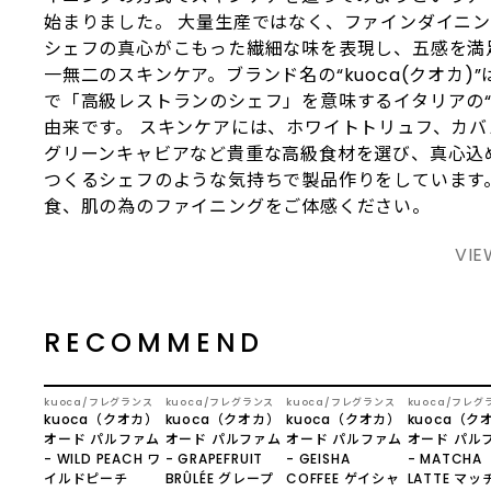
始まりました。 大量生産ではなく、ファインダイニ
シェフの真心がこもった繊細な味を表現し、五感を満
一無二のスキンケア。ブランド名の“kuoca(クオカ)
で「高級レストランのシェフ」を意味するイタリアの“c
由来です。 スキンケアには、ホワイトトリュフ、カバ
グリーンキャビアなど貴重な高級食材を選び、真心込
つくるシェフのような気持ちで製品作りをしています
食、肌の為のファイニングをご体感ください。
VIE
RECOMMEND
NEW
kuoca
フレグランス
kuoca
フレグランス
kuoca
フレグランス
kuoca
フレグ
kuoca（クオカ）
kuoca（クオカ）
kuoca（クオカ）
kuoca（ク
オード パルファム
オード パルファム
オード パルファム
オード パル
- WILD PEACH ワ
- GRAPEFRUIT
- GEISHA
- MATCHA
イルドピーチ
BRÛLÉE グレープ
COFFEE ゲイシャ
LATTE マ