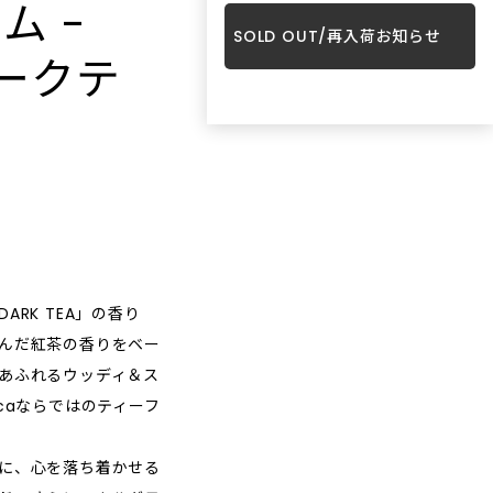
ム -
ント）”と
japonmiel（ジャポンミエル）の語源
ささやかな
SENSUALITY（ありのままのセクシー
ンされた特別なフレグランスや品質の
INFORMATION
SOLD OUT/再入荷お知らせ
ことを意味
は、フランス語の「日本ミツバチ」。
高い香りを数多く取り揃えています。
さ）”をテーマに⾹りを創造していま
ダークテ
「移りゆく
昔は民家の軒先でも飼われていた日本
SHOPに関する最新情報はこちらでご確認
な香りは、
す。ブランド名は、⾃⾝の名
リーンビュ
ミツバチですが、はちみつの大量生産
いただけます。
GOODS
。 静かな
前“Sehan” を逆から読んだものである
が可能な西洋ミツバチが主流になって
雑貨
ます。
と同時に、ドイツ語で「⾝近なもの」
れるモノを
以来減少。 今では日本に1%以下しか存
SHOPPING GUIDE
を意味する⾔葉にも由来しています。
ちょっとそこまでの旅行、もしくは日
くことで、
在しないとも言われ「幻のハチミツ」
常に使える小物や、大切な人へのプレ
ブランド哲学として、ラグジュアリー
お買い物方法につきましてはこちらでご確
築してい
とも呼ばれています。 日本ミツバチの
ゼントに最適なギフト用のお手提げな
や過度に洗練された美しさではなく、
認ください。
どを取り揃えています。
ながら「進
蜜は、「百花蜜」と呼ばれコクが深く
不完全さや本能‧直感から⽣まれる魅
ティブなイ
濃厚な味わい。採蜜サイクルが長く、
⼒に価値を⾒出しています。⾹りづく
FAQ
ーを与える
蜜が熟成され、新鮮で透明感のある美
りにおいてイ‧セハン⽒が最後まで譲
SHOPに関するよくあるご質問はこちらで
す。
しい黄色のミツロウを生み出します。
らなかった基準は、「直感的であるこ
RK TEA」の香り
ご確認ください。
また、刺激の強いプロポリスを作らな
と」と「セクシーであること」の⼆つ
んだ紅茶の香りをベー
いため、小さなお子様にもやさしいミ
でした。説明を必要とせず、⾹りを嗅
あふれるウッディ＆ス
ツロウです。ジャポンミエルは、その
いだ瞬間に情景や感情 が⽴ち上がる⾹
caならではのティーフ
ような日本ミツバチの魅力を、コスメ
⽔を取り揃えております。
を通じて少しでも多くの方に知っても
らいたい、という想いで作られていま
に、心を落ち着かせる
す。