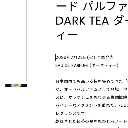
ード パルファ
製品作りをしています。さま
“Portamento（ポルタメ
のように、 「RboW」のア
きを特別な瞬間へと変え、 
使いやすいテクスチャー。個性的な香
タイプのお客さまが使用でき
は、滑らかに音程が変わる
りで癒やされるハンドクリームを数多
したとき"美しい偶然" "嬉
癒しをもらたします。 深呼吸をしたく
DARK TEA 
刺激のないマイルドな成分に
するイタリア語が 語源で、
く取り揃えています。
" を感じてもらいたいとい
なるようなクリーンで純粋
、研究を重ねています。そこ
美しさ」をテーマとしたク
OUTLET／SALE
られています。 日常に溶
実用を超えて完成に届く体験
ィー
xoが最も注目したのは、化粧品
ーティー・ブランドです。 自分にとっ
アウトレット/セール
boW」の香りは、不要な要
存在感で一日に深みを添え
なる水です。精製水ではなく
て本質的で、自然体でいら
感的でシンプル。 最も身近
人気のアイテムが見つかるかも。
ォーター(氷河⽔)で作られ
見極めながら取り込んでい
使用期限間近の商品や箱なし、箱つぶ
なり得る、ボディケアやフレ
ケアをはじめメイクアップ製
快適 なライフスタイルを構
れなどの訳あり商品から、間違えて多
、インテリア雑貨などを取り
く入荷してしまった商品まで…在庫限
2026年7月22日(火) 全国発売
 氷河水は、数万年前から形
く。グラデーションを描き
ります。
りのアウトレット価格にてご提供いた
いた外部汚染されていない最
化」していく自分に、 ポジ
EAU DE PARFUM (ダークティー)
します。
水】とされており、 水より
ンスピレーションとエナジ
以上小さい粒子によって肌へ
プロダクトを開発していま
日本国内でも高い支持を集めてきた「DA
1と肌の熱を冷ますとともに豊
が、オードパルファムとして登場。澄
 素とミネラルで肌トラブル
スに、マラケシュを思わせる異国情緒
透明感のある肌へ導きます。
パイシーなアクセントを重ねた、kuo
層まで
レグランスです。
乾燥させた紅茶の葉を思わせるノート