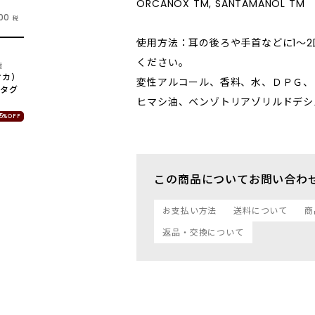
ORCANOX TM, SANTAMANOL TM
00
税
使用方法：耳の後ろや手首などに1～
UT
ください。
貨
オカ）
変性アルコール、香料、水、ＤＰＧ、
スタグ
ヒマシ油、ベンゾトリアゾリルドデシ
5%OFF
この商品についてお問い合わ
お支払い方法
送料について
商
返品・交換について