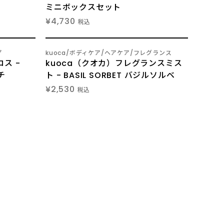
ミニボックスセット
¥4,730
税込
8
プ
kuoca
ボディケア
ヘアケア
フレグランス
/
ス -
kuoca（クオカ）フレグランスミス
チ
ト - BASIL SORBET バジルソルベ
¥2,530
税込