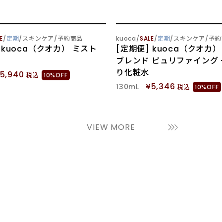
 OUT
SOLD OUT
E
定期
スキンケア
予約商品
kuoca
SALE
定期
スキンケア
予約
 kuoca（クオカ） ミスト
[定期便] kuoca（クオカ）
ブレンド ピュリファイング 
り化粧水
5,940
税込
10%OFF
¥5,346
130mL
税込
10%OFF
VIEW MORE