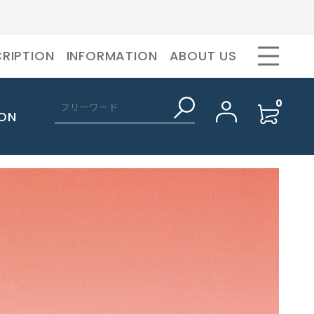
RIPTION
INFORMATION
ABOUT US
0
BRAND
MY PAGE
ON
PRODUCTS
FAVORITE
SUBSCRIPTION
LOGIN
ンラインスト
nahes ナフ 公式オンラインストア
ナフ
BODY CARE
HAND&LIP
INFORMATION
nahes(ナフ)は、モデルとして世界を
ボディケア
ハンド&リップ
日常を感覚の
舞台に活動してきたクリエイティブデ
FAQ
肌をうるおし、豊かな香りやテクスチ
手先のうるおいを保つ優れた効果と、
本来の香りと
ィレクター イ‧セハン⽒によって設⽴
ャーが特徴のボディローションやボデ
使いやすいテクスチャー。個性的な香
り完成度の
されたフレグランスブランドです。洗
ィウォッシュを取り揃えています。好
りで癒やされるハンドクリームを数多
SHOPPING GUIDE
きな香りに包まれて、日々ポジティブ
く取り揃えています。
ら 装飾性
練されたラグジュアリーや完成された
ト 公式オン
japonmiel ジャポンミエル 公式オン
に過ごして。
常に寄り添
美しさではなく、⼈が本来持つ本能や
FRAGRANCE
GOODS
ラインストア
開。 香り
感情、そして⾔葉では説明しきれない
フレグランス
雑貨