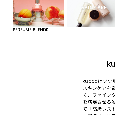
常を誠実で純粋な心で満たして過ごす
国内のみならず、海外の高級ホテルス
自分への賛辞。をスローガンとして掲
パやビューティーサロンでも採用され
げています。
ています。 敏感肌からエイジングケア
まで対応できる汎用性の高さと、スパ
由来の心地よい使用感が支持され、現
PERFUME BLENDS
在では世界中の美容愛好家から注目を
集めています。
k
kuocaはソ
スキンケアを
く、ファイン
を満足させる唯
で「高級レスト