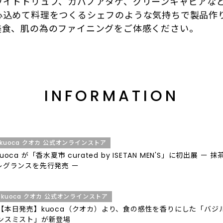
ワイトトリュフ、カバノアタケ、グリーンキャビアな
心込めて料理をつくるシェフのような気持ちで製品作
美食、肌の為のファイニングをご体感ください。
INFORMATION
kuoca クオカ 公式オンラインストア
kuoca が「香水夏市 curated by ISETAN MEN'S」に初出展 
レグランスを先行発売 ー
kuoca クオカ 公式オンラインストア
【本日発売】kuoca（クオカ）より、食の感性を香りにした「バジ
ンスミスト」が新登場