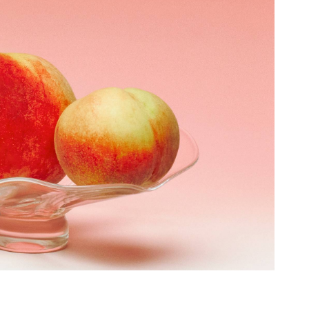
ジャポンミエル
常のひとと
魅⼒に焦点を当て、“RAW
個性と魅力を引き立てるためにデザイ
ちょっとそこまでの旅行、もしくは日
INFORMATION
ント）”と
japonmiel（ジャポンミエル）の語源
ささやかな
SENSUALITY（ありのままのセクシー
ンされた特別なフレグランスや品質の
常に使える小物や、大切な人へのプレ
ことを意味
は、フランス語の「日本ミツバチ」。
SHOPに関する最新情報はこちらでご確認
高い香りを数多く取り揃えています。
ゼントに最適なギフト用のお手提げな
さ）”をテーマに⾹りを創造していま
「移りゆく
昔は民家の軒先でも飼われていた日本
どを取り揃えています。
いただけます。
な香りは、
す。ブランド名は、⾃⾝の名
リーンビュ
ミツバチですが、はちみつの大量生産
GOODS
。 静かな
前“Sehan” を逆から読んだものである
が可能な西洋ミツバチが主流になって
雑貨
SHOPPING GUIDE
ます。
と同時に、ドイツ語で「⾝近なもの」
れるモノを
以来減少。 今では日本に1%以下しか存
を意味する⾔葉にも由来しています。
ちょっとそこまでの旅行、もしくは日
お買い物方法につきましてはこちらでご確
くことで、
在しないとも言われ「幻のハチミツ」
常に使える小物や、大切な人へのプレ
ブランド哲学として、ラグジュアリー
認ください。
築してい
とも呼ばれています。 日本ミツバチの
ゼントに最適なギフト用のお手提げな
や過度に洗練された美しさではなく、
どを取り揃えています。
ながら「進
蜜は、「百花蜜」と呼ばれコクが深く
不完全さや本能‧直感から⽣まれる魅
FAQ
ティブなイ
濃厚な味わい。採蜜サイクルが長く、
⼒に価値を⾒出しています。⾹りづく
SHOPに関するよくあるご質問はこちらで
ーを与える
蜜が熟成され、新鮮で透明感のある美
りにおいてイ‧セハン⽒が最後まで譲
ご確認ください。
す。
しい黄色のミツロウを生み出します。
らなかった基準は、「直感的であるこ
また、刺激の強いプロポリスを作らな
と」と「セクシーであること」の⼆つ
いため、小さなお子様にもやさしいミ
でした。説明を必要とせず、⾹りを嗅
ツロウです。ジャポンミエルは、その
いだ瞬間に情景や感情 が⽴ち上がる⾹
ような日本ミツバチの魅力を、コスメ
⽔を取り揃えております。
を通じて少しでも多くの方に知っても
らいたい、という想いで作られていま