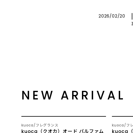
2026/02/20
NEW ARRIVAL
SOLD OUT
NEW
NEW
kuoca
フレグランス
kuoca
フ
kuoca（クオカ）オード パルファム
kuoc