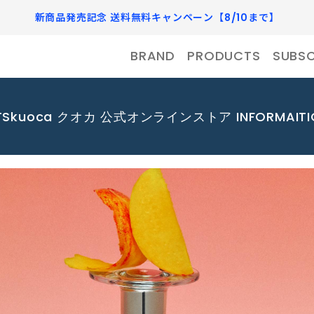
新商品発売記念 送料無料キャンペーン【8/10まで】
BRAND
PRODUCTS
SUBSC
TS
kuoca クオカ 公式オンラインストア INFORMAITI
アールボウ 公式オンラインス
HEMET ヘメット 公式オ
ア
SKIN CARE
BODY CARE
へメット
スキンケア
ボディケア
アールボウ）は、香りやパッ
HEMET［へメット］ - 
肌は環境やライフスタイル、食生活に
肌をうるおし、豊かな香りやテクスチ
ザインを通して日々の生活に
旅へと変える香り - 素材
よって日々変わります。毎日のお手入
ャーが特徴のボディローションやボデ
り入れ、 自身そのものをア
安全な成分にこだわり、よ
れが心地よく充実するようなこだわり
ィウォッシュを取り揃えています。好
の商品をセレクトしています。
きな香りに包まれて、日々ポジティブ
ティックに表現することを提
高いプロダクトを目指しなが
 ピルソ 公式オンラインストア
Portamento ポルタメン
に過ごして。
ートプラットフォームブラン
HAND&LIP
OUTLET／SALE
よりも実用性を重視し、日
ラインストア
ハンド&リップ
アウトレット/セール
う機能美を追求した製品を展