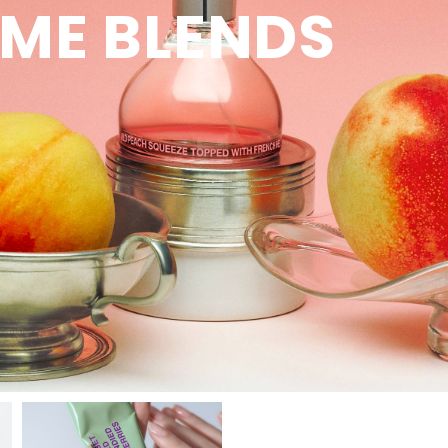
ポルタメント
ME BLENDS
oは自然由来の成分を重視し、肌
し、多くの人が愛する自然現
が記憶と感覚を刺激し、日
手先のうるおいを保つ優れた効果と、
人気のアイテムが見つかるかも。使用
製品作りをしています。さま
“Portamento（ポルタメ
のように、 「RboW」のア
きを特別な瞬間へと変え、 
使いやすいテクスチャー。個性的な香
期限間近の商品や箱なし、箱つぶれな
タイプのお客さまが使用でき
は、滑らかに音程が変わる
りで癒やされるハンドクリームを数多
どの訳あり商品を在庫限りのアウトレ
したとき"美しい偶然" "嬉
癒しをもらたします。 深呼吸をしたく
刺激のないマイルドな成分に
するイタリア語が 語源で、
く取り揃えています。
ット価格にてご提供いたします。
" を感じてもらいたいとい
なるようなクリーンで純粋
、研究を重ねています。そこ
美しさ」をテーマとしたク
OUTLET／SALE
られています。 日常に溶
実用を超えて完成に届く体験
xoが最も注目したのは、化粧品
ーティー・ブランドです。 自分にとっ
アウトレット/セール
boW」の香りは、不要な要
存在感で一日に深みを添え
なる水です。精製水ではなく
て本質的で、自然体でいら
感的でシンプル。 最も身近
人気のアイテムが見つかるかも。
ォーター(氷河⽔)で作られ
見極めながら取り込んでい
使用期限間近の商品や箱なし、箱つぶ
なり得る、ボディケアやフレ
ケアをはじめメイクアップ製
快適 なライフスタイルを構
れなどの訳あり商品から、間違えて多
、インテリア雑貨などを取り
く入荷してしまった商品まで…在庫限
 氷河水は、数万年前から形
く。グラデーションを描き
ります。
りのアウトレット価格にてご提供いた
いた外部汚染されていない最
化」していく自分に、 ポジ
します。
水】とされており、 水より
ンスピレーションとエナジ
以上小さい粒子によって肌へ
プロダクトを開発していま
1と肌の熱を冷ますとともに豊
 素とミネラルで肌トラブル
透明感のある肌へ導きます。
層まで