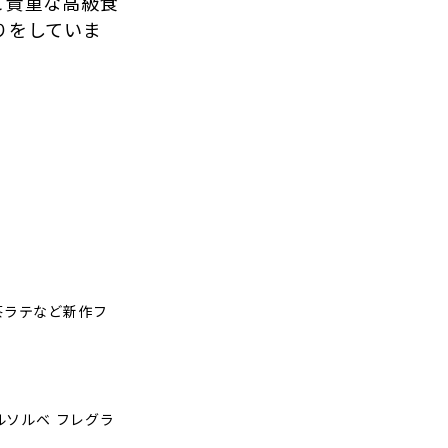
ど貴重な高級食
りをしていま
ー 抹茶ラテなど新作フ
ルソルベ フレグラ