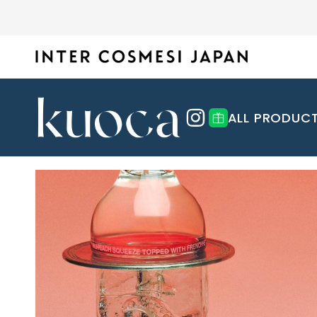
ALL PRODUC
kuoca クオカ 公式オンラインストア
RboW 
クオカ
トア
MAKE UP
SKIN CARE
アールボウ
kuocaはソウル・聖水洞(ソンスドン)
メイクアップ
スキンケア
の小さな工房でファインダイニングの
RboW(
トレンドを賢く取り入れて「自分」が
肌は環境やライフスタイル、食生活に
方式でスキンケアを造ってみようとい
ケージデ
磨けるメイクアイテムが見つかるか
よって日々変わります。毎日のお手入
うアイディアから始まりました。 大量
アートを取
も。キレイになるのが楽しくなる商品
れが心地よく充実するようなこだわり
を取り揃えています。
の商品をセレクトしています。
生産ではなく、ファインダイニングの
ーティス
SHANGPREE シャンプリー 公式オン
feelxo
ようにシェフの真心がこもった繊細な
HAIR CARE
FRAGRANCE
案するア
ラインストア
ピルソ
味を表現し、五感を満足させる唯一無
ヘアケア
フレグランス
ドです。 ブランド名の「RboW」とは