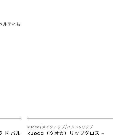
ベルティも
NEW
kuoca
メイクアップ
ハンド&リップ
 ド パル
kuoca（クオカ）リップグロス -