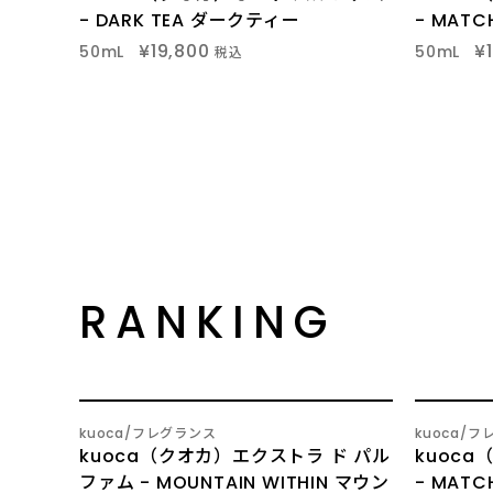
- DARK TEA ダークティー
- MAT
¥19,800
¥
50mL
50mL
税込
RANKING
1
2
kuoca
フレグランス
kuoca
フ
/
/
kuoca（クオカ）エクストラ ド パル
kuoc
ファム - MOUNTAIN WITHIN マウン
- MAT