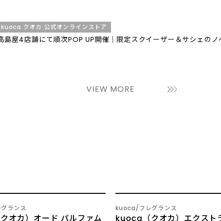
kuoca クオカ 公式オンラインストア
高島屋4店舗にて順次POP UP開催｜限定スクイーザー＆サシェのノ
VIEW MORE
NEW
レグランス
kuoca
フレグランス
a（クオカ）オード パルファム
kuoca（クオカ）エクストラ