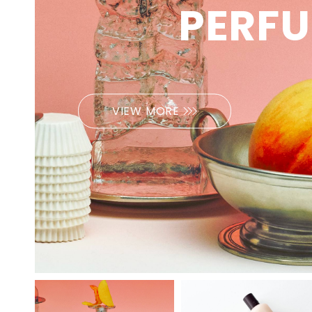
シャンプリー
PERFU
feelx
二のスキンケア。ブランド名
虹を意味
艷やかな髪へのニーズを満たす。香り
美食の経験を香りに込めたフレグラン
「SHANGPREE」は、1990年に韓国・
に優しい
の“kuoca(クオカ)”はイタリア語で
象である虹
から使い心地まで細部にこだわったア
スは、まるで一皿のファインダイニン
ソウルで誕生したスパ・エステ発のプ
ざまな肌
イテムを取り揃えています。
グ料理のように嗅覚で味わう甘みと生
「高級レストランのシェフ」を意味す
イテムを手に
レミアムスキンケアブランドです。創
るよう、
気、五感を満たすかつてない香りをブ
るイタリアの“cuoca”が由来です。 ス
しい出逢い
レンド。
業以来30年以上、トップクラスのエス
こだわり
INTERIOR
キンケアには、ホワイトトリュフ、カ
う願いが込め
demiflor デミフロー 公式オンライン
VIEW MORE
VIEW MORE
テティシャンが在籍するスパとして
でfeel
インテリア
バノアタケ、グリーンキャビアなど貴
け込む「R
ストア
数々の受賞歴を持ち、その技術とノウ
の基本と
VIEW MORE
重な高級食材を選び、真心込めて料理
インテリアに溶け込むようなキャンド
素を省き直
デミフロー
ハウを基盤に製品開発を行っていま
グラシアウ
ルやお香など日常を豊かに過ごす最適
をつくるシェフのような気持ちで製品
なARTと
デミフロー（de mi flor）は、ニュー
す。 「肌本来の力を引き出す“本質的
たスキン
なアイテムをラインナップ。自分だけ
作りをしています。肌の為の美食、肌
グランス
ジーランド産の天然ゼオライトを配合
の特別な瞬間を楽しみ、周りに印象を
な美しさ”の追求」を理念に掲げ、厳選
品を開発。
の為のファイニングをご体感くださ
揃えてお
した韓国発のボディケアブランドで
与えることができるアイテムを取り揃
成分の組み合わせと独自処方によっ
成されて
い。
えています。
す。 植物由来の成分で透明感と清潔感
て、プロフェッショナルレベルのスキ
も【純粋な
のある肌へ導きます。 使用する空間の
ンケア体験をご自宅でも再現できる製
５分の１
雰囲気まで香り高くデザインする新し
品を展開しています。 ブランドの象徴
の浸透※
いコンセプトのボディケアは、
であるフェイスマスクをはじめ、クレ
かな活性水
「EWG」認証を取得したエコフレン
ンジング、セラム、クリームなど幅広
を改善し
ドリーな製品。 ブランド名のデミフロ
いラインナップをご用意。肌悩みに応
※1 角質
ー（de mi flor）は、スペイン語で
じて選べる「AAプログラム」「CCプ
「花のように美しい」という意味。 日
ログラム」などの段階別ケアは、韓国