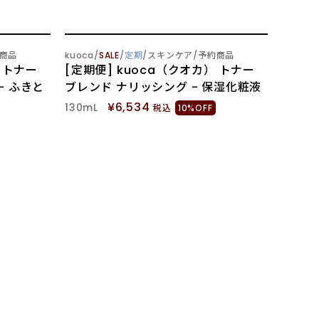
SOLD OUT
商品
kuoca
SALE
定期
スキンケア
予約商品
 トナー
[定期便] kuoca（クオカ） トナー
- ふきと
ブレンド ナリッシング - 保湿化粧液
¥6,534
130mL
税込
10%OFF