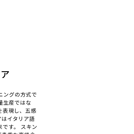
す。
トア
イニングの方式で
量生産ではな
を表現し、五感
”はイタリア語
来です。 スキン