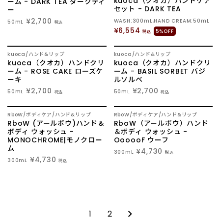
kuoca（クオカ）ハンドケア
ーム - DARK TEA ダークティ
セット - DARK TEA
ー
¥2,700
WASH:300mL,HAND CREAM:50mL
50mL
税込
¥6,554
5%OFF
税込
kuoca
ハンド&リップ
kuoca
ハンド&リップ
kuoca（クオカ）ハンドクリ
kuoca（クオカ）ハンドクリ
ーム - ROSE CAKE ローズケ
ーム - BASIL SORBET バジ
ーキ
ルソルベ
¥2,700
¥2,700
50mL
50mL
税込
税込
RboW
ボディケア
ハンド&リップ
RboW
ボディケア
ハンド&リップ
RboW (アールボウ)ハンド＆
RboW（アールボウ）ハンド
ボディ ウォッシュ -
＆ボディ ウォッシュ -
MONOCHROME|モノクロー
OooooF ウーフ
ム
¥4,730
300mL
税込
¥4,730
300mL
税込
1
2