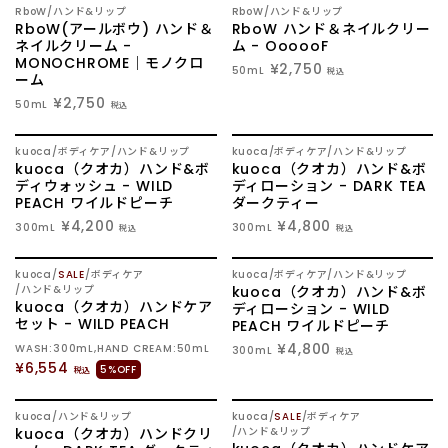
RboW
ハンド&リップ
RboW
ハンド&リップ
RboW(アールボウ) ハンド＆
RboW ハンド＆ネイルクリー
ネイルクリーム -
ム - OooooF
MONOCHROME｜モノクロ
¥2,750
50mL
税込
ーム
¥2,750
50mL
税込
kuoca
ボディケア
ハンド&リップ
kuoca
ボディケア
ハンド&リップ
kuoca（クオカ）ハンド&ボ
kuoca（クオカ）ハンド&ボ
ディウォッシュ - WILD
ディローション - DARK TEA
PEACH ワイルドピーチ
ダークティー
¥4,200
¥4,800
300mL
300mL
税込
税込
SOLD OUT
kuoca
SALE
ボディケア
kuoca
ボディケア
ハンド&リップ
ハンド&リップ
kuoca（クオカ）ハンド&ボ
kuoca（クオカ）ハンドケア
ディローション - WILD
セット - WILD PEACH
PEACH ワイルドピーチ
¥4,800
WASH:300mL,HAND CREAM:50mL
300mL
税込
¥6,554
5%OFF
税込
SOLD OUT
kuoca
ハンド&リップ
kuoca
SALE
ボディケア
kuoca（クオカ）ハンドクリ
ハンド&リップ