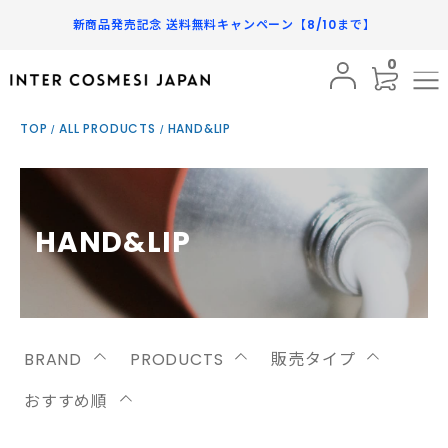
新商品発売記念 送料無料キャンペーン【8/10まで】
0
BRAND
TOP
ALL PRODUCTS
HAND&LIP
PRODUCTS
SUBSCRIPTION
INFORMATION
HAND&LIP
FAQ
SHOPPING GUIDE
BRAND
PRODUCTS
販売タイプ
MY PAGE
おすすめ順
FAVORITE