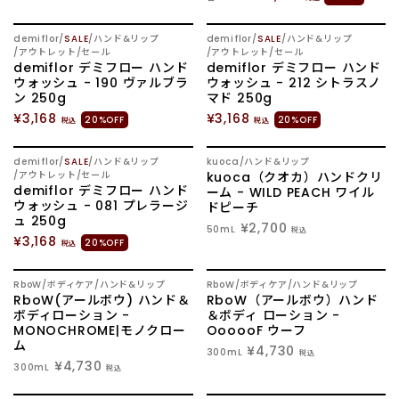
demiflor
SALE
ハンド&リップ
demiflor
SALE
ハンド&リップ
アウトレット/セール
アウトレット/セール
demiflor デミフロー ハンド
demiflor デミフロー ハンド
ウォッシュ - 190 ヴァルブラ
ウォッシュ - 212 シトラスノ
ン 250g
マド 250g
¥3,168
¥3,168
20%OFF
20%OFF
税込
税込
demiflor
SALE
ハンド&リップ
kuoca
ハンド&リップ
アウトレット/セール
kuoca（クオカ）ハンドクリ
demiflor デミフロー ハンド
ーム - WILD PEACH ワイル
ウォッシュ - 081 プレラージ
ドピーチ
ュ 250g
¥2,700
50mL
税込
¥3,168
20%OFF
税込
RboW
ボディケア
ハンド&リップ
RboW
ボディケア
ハンド&リップ
RboW(アールボウ) ハンド＆
RboW（アールボウ）ハンド
ボディローション -
＆ボディ ローション -
MONOCHROME|モノクロー
OooooF ウーフ
ム
¥4,730
300mL
税込
¥4,730
300mL
税込