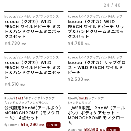
24 / 40
LOGIN
SOLD OUT
NEW
NEW
kuoca
ハンド&リップ
フレグランス
kuoca
メイクアップ
ハンド&リップ
kuoca（クオカ）WILD
kuoca（クオカ）WILD
PEACH ワイルドピーチ ミス
PEACH ワイルドピーチ リッ
ト＆ハンドクリームミニボッ
プ＆ハンドクリームミニボッ
クスセット
クスセット
INFORMATION
¥4,730
¥4,700
SHOPに関する最新情報はこ
税込
税込
ちらでご確認いただけま
SOLD OUT
NEW
NEW
す。
kuoca
ハンド&リップ
フレグランス
kuoca
メイクアップ
ハンド&リップ
kuoca（クオカ）WILD
kuoca（クオカ）リップグロ
PEACH ワイルドピーチ ミス
ス - WILD PEACH ワイルド
SHOPPING GUIDE
ト＆ハンドクリームミニセッ
ピーチ
ト
お買い物方法につきましては
¥2,500
税込
¥4,510
こちらでご確認ください。
税込
FAQ
RboW
SALE
ボディケア
ヘアケア
RboW
SALE
ボディケア
ハンド&リップ
フレグランス
ハンド&リップ
SHOPに関するよくあるご質
公式限定RboW(アールボウ)
［WEB限定］RboW（アール
問はこちらでご確認くださ
MONOCHROME（モノクロ
ボウ）ボディケアセット -
ーム） 4点セット
MONOCHROME|モノクロー
い。
ム
¥15,290
各300mL
10%OFF
税込
¥8,910
各300mL
5%OFF
税込