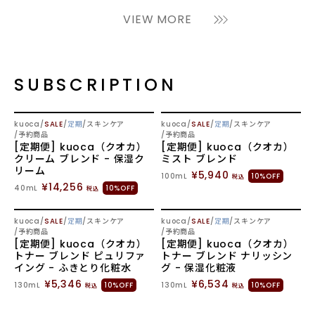
VIEW MORE
SUBSCRIPTION
SOLD OUT
SOLD OUT
kuoca
SALE
定期
スキンケア
kuoca
SALE
定期
スキンケア
予約商品
予約商品
[定期便] kuoca（クオカ）
[定期便] kuoca（クオカ）
クリーム ブレンド - 保湿ク
ミスト ブレンド
リーム
¥5,940
100mL
10%OFF
税込
¥14,256
40mL
10%OFF
税込
SOLD OUT
SOLD OUT
kuoca
SALE
定期
スキンケア
kuoca
SALE
定期
スキンケア
予約商品
予約商品
[定期便] kuoca（クオカ）
[定期便] kuoca（クオカ）
トナー ブレンド ピュリファ
トナー ブレンド ナリッシン
イング - ふきとり化粧水
グ - 保湿化粧液
¥5,346
¥6,534
130mL
10%OFF
130mL
10%OFF
税込
税込