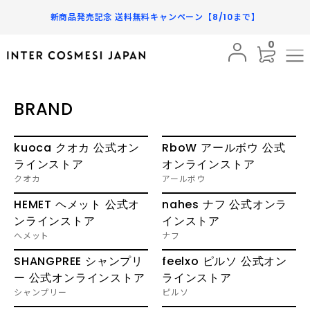
新商品発売記念 送料無料キャンペーン【8/10まで】
0
BRAND
PRODUCTS
BRAND
SUBSCRIPTION
kuoca クオカ 公式オン
RboW アールボウ 公式
INFORMATION
ラインストア
オンラインストア
クオカ
アールボウ
FAQ
HEMET ヘメット 公式オ
nahes ナフ 公式オンラ
ンラインストア
インストア
SHOPPING GUIDE
へメット
ナフ
MY PAGE
SHANGPREE シャンプリ
feelxo ピルソ 公式オン
ー 公式オンラインストア
ラインストア
FAVORITE
シャンプリー
ピルソ