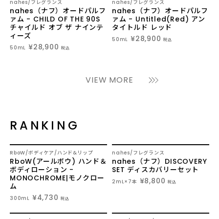
nahes
フレグランス
nahes
フレグランス
nahes（ナフ）オードパルフ
nahes（ナフ）オードパルフ
ァム - CHILD OF THE 90S
ァム - Untitled(Red) アン
チャイルド オブ ザ ナインテ
タイトルド レッド
ィーズ
¥28,900
50mL
税込
¥28,900
50mL
税込
VIEW MORE
RANKING
1
2
RboW
ボディケア
ハンド&リップ
nahes
フレグランス
RboW(アールボウ) ハンド＆
nahes（ナフ）DISCOVERY
/
/
ボディローション -
SET ディスカバリーセット
MONOCHROME|モノクロー
¥8,800
2mL×7本
税込
ム
¥4,730
300mL
税込