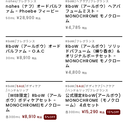
3
4
nahes
フレグランス
RboW
ヘアケア
フレグランス
nahes（ナフ）オードパルフ
RboW（アールボウ）ヘアパ
/
/
ァム - Phoebe フィービー
フュームミスト -
MONOCHROME モノクロー
¥28,900
50mL
税込
ム
¥4,785
税込
5
6
RboW
フレグランス
RboW
フレグランス
RboW（アールボウ）オード
RboW（アールボウ）ソリッ
/
/
パルファム - O.A.C
ドパフューム（練り香水）＆
オリジナルポーチセット -
¥8,910
30mL
税込
MONOCHROME モノクロー
ム
¥4,800
税込
7
8
RboW
SALE
ボディケア
RboW
SALE
ボディケア
ヘアケア
ハンド&リップ
ハンド&リップ
フレグランス
/
/
［WEB限定］RboW（アール
公式限定RboW(アールボウ)
ボウ）ボディケアセット -
MONOCHROME（モノクロ
MONOCHROME|モノクロー
ーム） 4点セット
ム
¥15,290
各300mL
10%OFF
税込
¥8,910
各300mL
5%OFF
税込