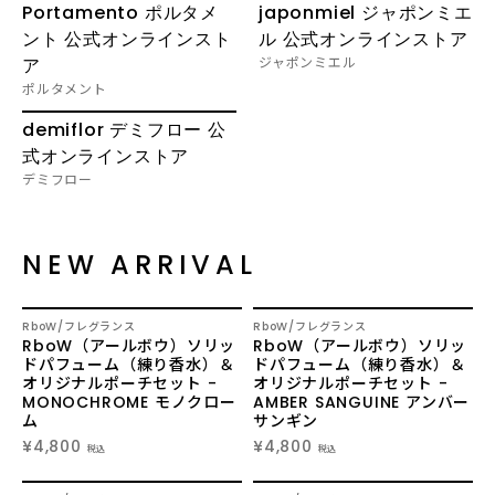
Portamento ポルタメ
japonmiel ジャポンミエ
LOGIN
ント 公式オンラインスト
ル 公式オンラインストア
ア
ジャポンミエル
ポルタメント
demiflor デミフロー 公
INFORMATION
式オンラインストア
SHOPに関する最新情報はこ
デミフロー
ちらでご確認いただけま
す。
NEW ARRIVAL
SHOPPING GUIDE
お買い物方法につきましては
こちらでご確認ください。
NEW
NEW
RboW
フレグランス
RboW
フレグランス
RboW（アールボウ）ソリッ
RboW（アールボウ）ソリッ
ドパフューム（練り香水）＆
ドパフューム（練り香水）＆
FAQ
オリジナルポーチセット -
オリジナルポーチセット -
SHOPに関するよくあるご質
MONOCHROME モノクロー
AMBER SANGUINE アンバー
ム
サンギン
問はこちらでご確認くださ
い。
¥4,800
¥4,800
税込
税込
NEW
NEW