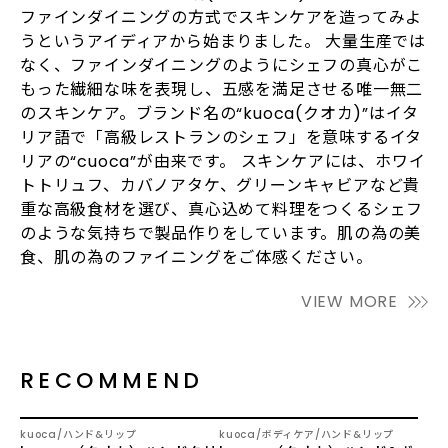
ファインダイニングの方式でスキンケアを造ってみよ
うというアイディアから始まりました。 大量生産では
なく、ファインダイニングのようにシェフの真心がこ
もった繊細な味を表現し、五感を満足させる唯一無二
のスキンケア。ブランド名の“kuoca(クオカ)”はイタ
リア語で「高級レストランのシェフ」を意味するイタ
リアの“cuoca”が由来です。 スキンケアには、ホワイ
トトリュフ、カバノアタケ、グリーンキャビアなど貴
重な高級食材を選び、真心込めて料理をつくるシェフ
のような気持ちで製品作りをしています。肌の為の美
食、肌の為のファイニングをご体感ください。
VIEW MORE
RECOMMEND
SOLD OUT
kuoca
ハンド&リップ
kuoca
ボディケア
ハンド&リップ