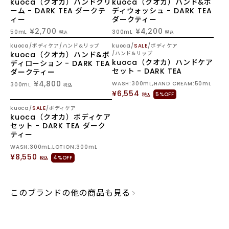
kuoca（クオカ）ハンドクリ
kuoca（クオカ）ハンド&ボ
ーム - DARK TEA ダークテ
ディウォッシュ - DARK TEA
ィー
ダークティー
¥2,700
¥4,200
50mL
300mL
税込
税込
SOLD OUT
kuoca
ボディケア
ハンド&リップ
kuoca
SALE
ボディケア
kuoca（クオカ）ハンド&ボ
ハンド&リップ
kuoca（クオカ）ハンドケア
ディローション - DARK TEA
セット - DARK TEA
ダークティー
¥4,800
WASH:300mL,HAND CREAM:50mL
300mL
税込
¥6,554
5%OFF
税込
SOLD OUT
kuoca
SALE
ボディケア
kuoca（クオカ）ボディケア
セット - DARK TEA ダーク
ティー
WASH:300mL,LOTION:300mL
¥8,550
4%OFF
税込
このブランドの他の商品も見る