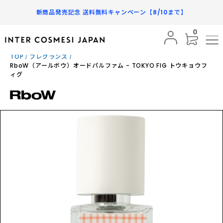
新商品発売記念 送料無料キャンペーン【8/10まで】
0
まだレビューはありません
BRAND
TOP
フレグランス
RboW（アールボウ）オードパルファム - TOKYO FIG トウキョウフ
¥8,910
PRODUCTS
30mL
税込
ィグ
SUBSCRIPTION
数量
INFORMATION
カートに入れる
FAQ
SHOPPING GUIDE
MY PAGE
FAVORITE