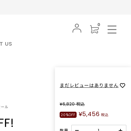
0
T US
BRAND
MY PAGE
PRODUCTS
FAVORITE
ンラインスト
nahes ナフ 公式オンラインストア
SUBSCRIPTION
LOGIN
ナフ
BODY CARE
nahes(ナフ)は、モデルとして世界を
ボディケア
INFORMATION
まだレビューはありません
日常を感覚の
舞台に活動してきたクリエイティブデ
肌をうるおし、豊かな香りやテクスチ
本来の香りと
ィレクター イ‧セハン⽒によって設⽴
FAQ
ャーが特徴のボディローションやボデ
り完成度の
されたフレグランスブランドです。洗
ィウォッシュを取り揃えています。好
¥6,820
税込
セール
きな香りに包まれて、日々ポジティブ
ら 装飾性
練されたラグジュアリーや完成された
SHOPPING GUIDE
ト 公式オン
japonmiel ジャポンミエル 公式オン
¥5,456
に過ごして。
常に寄り添
美しさではなく、⼈が本来持つ本能や
FRAGRANCE
20%OFF
税込
FF!
ラインストア
開。 香り
感情、そして⾔葉では説明しきれない
フレグランス
ジャポンミエル
常のひとと
魅⼒に焦点を当て、“RAW
個性と魅力を引き立てるためにデザイ
数量