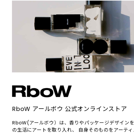
自分への賛辞。をスローガンとして掲
パやビューティーサロンでも採用され
げています。
ています。 敏感肌からエイジングケア
まで対応できる汎用性の高さと、スパ
由来の心地よい使用感が支持され、現
在では世界中の美容愛好家から注目を
集めています。
RboW アールボウ 公式オンラインストア
RboW(アールボウ）は、香りやパッケージデザイン
の生活にアートを取り入れ、 自身そのものをアーティ