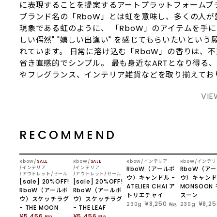
に表現することを提案するアートプラットフォームブ
ブランド名の「RboW」とは虹を意味し、多くの人が
現象である虹のように、 「RboW」のアイテムを手に
しい偶然" "嬉しい出逢い" を感じてもらいたいという
れています。 日常に溶け込む「RboW」の香りは、
省き直感的でシンプル。 最も身近なARTとなり得る
やフレグランス、インテリア雑貨などを取り揃えてお
VIE
RECOMMEND
SOLD OUT
RboW
SALE
RboW
SALE
RboW
インテリア
RboW
インテリ
インテリア
インテリア
RboW（アールボ
RboW（ア
アウトレット/セール
アウトレット/セール
ウ）キャンドル -
ウ）キャンド
[sale] 20%OFF!
[sale] 20%OFF!
ATELIER CHAI ア
MONSOON
RboW（アールボ
RboW（アールボ
トリエチャイ
スーン
ウ）スケッチラグ
ウ）スケッチラグ
¥8,250
¥8,25
230g
230g
税込
- THE MOON
- THE LEAF
¥5,456
¥5,456