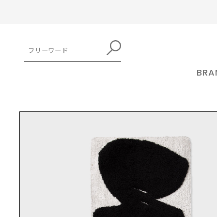
BRA
TOP
インテリア
[sale] 20%OFF! RboW（アールボウ）スケッチラグ
kuoca クオカ 公式オンラインストア
RboW 
クオカ
トア
MAKE UP
アールボウ
kuocaはソウル・聖水洞(ソンスドン)
メイクアップ
の小さな工房でファインダイニングの
RboW(
トレンドを賢く取り入れて「自分」が
方式でスキンケアを造ってみようとい
ケージデ
磨けるメイクアイテムが見つかるか
うアイディアから始まりました。 大量
アートを取
も。キレイになるのが楽しくなる商品
を取り揃えています。
生産ではなく、ファインダイニングの
ーティス
SHANGPREE シャンプリー 公式オン
feelxo
ようにシェフの真心がこもった繊細な
HAIR CARE
案するア
ラインストア
ピルソ
味を表現し、五感を満足させる唯一無
ヘアケア
ドです。 ブランド名の「RboW」とは
シャンプリー
feelx
二のスキンケア。ブランド名
虹を意味
艷やかな髪へのニーズを満たす。香り