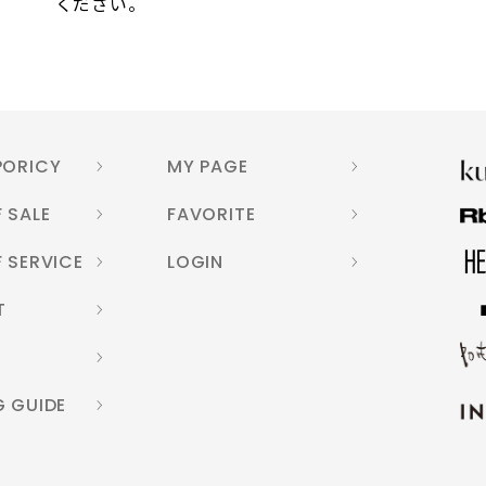
ください。
PORICY
MY PAGE
 SALE
FAVORITE
 SERVICE
LOGIN
T
G GUIDE