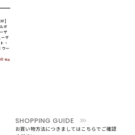
FF]
ールボ
ーザ
ューザ
ト -
E ウー
40
税込
SHOPPING GUIDE
お買い物方法につきましてはこちらでご確認