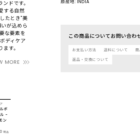
原産地: INDIA
ランドです。
愛する自然
したとき"美
願いが込めら
不要な要素を
この商品についてお問い合わ
、ボディケア
ります。
お支払い方法
送料について
商
返品・交換について
W MORE
ア
ールボ
ル -
 モン
0
税込