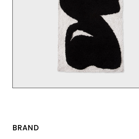
「SHANGPREE」は、1990年に韓国・
に優しい
の“kuoca(クオカ)”はイタリア語で
象である虹
から使い心地まで細部にこだわったア
ソウルで誕生したスパ・エステ発のプ
ざまな肌
イテムを取り揃えています。
「高級レストランのシェフ」を意味す
イテムを手に
レミアムスキンケアブランドです。創
るよう、
るイタリアの“cuoca”が由来です。 ス
しい出逢い
業以来30年以上、トップクラスのエス
こだわり
INTERIOR
キンケアには、ホワイトトリュフ、カ
う願いが込め
demiflor デミフロー 公式オンライン
テティシャンが在籍するスパとして
でfeel
インテリア
バノアタケ、グリーンキャビアなど貴
け込む「R
ストア
数々の受賞歴を持ち、その技術とノウ
の基本と
重な高級食材を選び、真心込めて料理
インテリアに溶け込むようなキャンド
素を省き直
デミフロー
ハウを基盤に製品開発を行っていま
グラシアウ
ルやお香など日常を豊かに過ごす最適
をつくるシェフのような気持ちで製品
なARTと
デミフロー（de mi flor）は、ニュー
す。 「肌本来の力を引き出す“本質的
たスキン
なアイテムをラインナップ。自分だけ
作りをしています。肌の為の美食、肌
グランス
ジーランド産の天然ゼオライトを配合
の特別な瞬間を楽しみ、周りに印象を
な美しさ”の追求」を理念に掲げ、厳選
品を開発。
の為のファイニングをご体感くださ
揃えてお
した韓国発のボディケアブランドで
与えることができるアイテムを取り揃
成分の組み合わせと独自処方によっ
成されて
い。
えています。
す。 植物由来の成分で透明感と清潔感
て、プロフェッショナルレベルのスキ
も【純粋な
のある肌へ導きます。 使用する空間の
ンケア体験をご自宅でも再現できる製
５分の１
雰囲気まで香り高くデザインする新し
品を展開しています。 ブランドの象徴
の浸透※
いコンセプトのボディケアは、
であるフェイスマスクをはじめ、クレ
かな活性水
「EWG」認証を取得したエコフレン
ンジング、セラム、クリームなど幅広
を改善し
ドリーな製品。 ブランド名のデミフロ
いラインナップをご用意。肌悩みに応
※1 角質
ー（de mi flor）は、スペイン語で
じて選べる「AAプログラム」「CCプ
BRAND
「花のように美しい」という意味。 日
ログラム」などの段階別ケアは、韓国
常を誠実で純粋な心で満たして過ごす
国内のみならず、海外の高級ホテルス