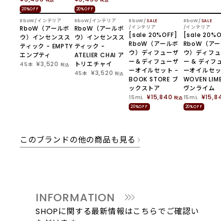
税込
税込
20%OFF
20%OFF
NEW
NEW
RboW
インテリア
RboW
インテリア
RboW
SALE
RboW
SALE
RboW（アールボ
RboW（アールボ
インテリア
インテリア
[sale 20%OFF]
[sale 20%O
ウ）インセンスス
ウ）インセンスス
RboW（アールボ
RboW（ア
ティック - EMPTY
ティック -
ウ）ディフューザ
ウ）ディフュ
エンプティ
ATELIER CHAI ア
ー＆ディフューザ
ー & ディフ
¥3,520
トリエチャイ
45本
税込
ーオイルセット -
ーオイルセッ
¥3,520
45本
税込
BOOK STORE ブ
WOVEN LIM
ックストア
ヴンライム
¥15,840
¥15,8
15mL
15mL
税込
20%OFF
20%OFF
このブランドの他の商品も見る
INFORMATION
SHOPに関する最新情報はこちらでご確認い