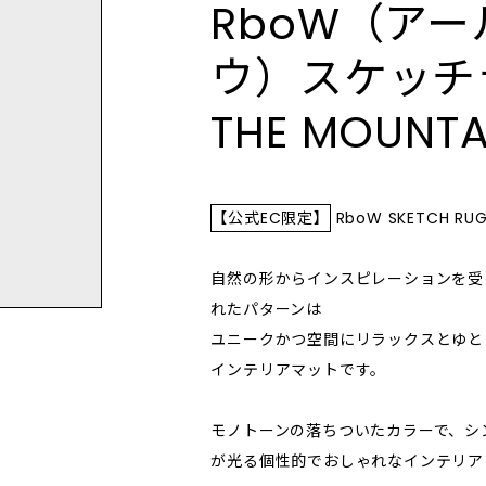
RboW（アー
製品作りをしています。さま
“Portamento（ポルタメ
のように、 「RboW」のア
きを特別な瞬間へと変え、 
使いやすいテクスチャー。個性的な香
タイプのお客さまが使用でき
は、滑らかに音程が変わる
りで癒やされるハンドクリームを数多
したとき"美しい偶然" "嬉
癒しをもらたします。 深呼吸をしたく
ウ）スケッチラ
刺激のないマイルドな成分に
するイタリア語が 語源で、
く取り揃えています。
" を感じてもらいたいとい
なるようなクリーンで純粋
、研究を重ねています。そこ
美しさ」をテーマとしたク
OUTLET／SALE
られています。 日常に溶
実用を超えて完成に届く体験
THE MOUNTA
xoが最も注目したのは、化粧品
ーティー・ブランドです。 自分にとっ
アウトレット/セール
boW」の香りは、不要な要
存在感で一日に深みを添え
なる水です。精製水ではなく
て本質的で、自然体でいら
感的でシンプル。 最も身近
人気のアイテムが見つかるかも。
ォーター(氷河⽔)で作られ
見極めながら取り込んでい
使用期限間近の商品や箱なし、箱つぶ
なり得る、ボディケアやフレ
ケアをはじめメイクアップ製
快適 なライフスタイルを構
れなどの訳あり商品から、間違えて多
、インテリア雑貨などを取り
く入荷してしまった商品まで…在庫限
【公式EC限定】
RboW SKETCH R
 氷河水は、数万年前から形
く。グラデーションを描き
ります。
りのアウトレット価格にてご提供いた
いた外部汚染されていない最
化」していく自分に、 ポジ
します。
水】とされており、 水より
ンスピレーションとエナジ
自然の形からインスピレーションを受
以上小さい粒子によって肌へ
プロダクトを開発していま
れたパターンは
1と肌の熱を冷ますとともに豊
ユニークかつ空間にリラックスとゆと
 素とミネラルで肌トラブル
インテリアマットです。
透明感のある肌へ導きます。
層まで
モノトーンの落ちついたカラーで、シ
が光る個性的でおしゃれなインテリア