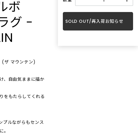
ルボ
ント）”と
japonmiel（ジャポンミエル）の語源
ささやかな
SENSUALITY（ありのままのセクシー
ンされた特別なフレグランスや品質の
INFORMATION
ことを意味
は、フランス語の「日本ミツバチ」。
高い香りを数多く取り揃えています。
さ）”をテーマに⾹りを創造していま
グ -
「移りゆく
昔は民家の軒先でも飼われていた日本
SHOPに関する最新情報はこちらでご確認
な香りは、
す。ブランド名は、⾃⾝の名
SOLD OUT/再入荷お知らせ
リーンビュ
ミツバチですが、はちみつの大量生産
いただけます。
GOODS
。 静かな
前“Sehan” を逆から読んだものである
IN
が可能な西洋ミツバチが主流になって
雑貨
ます。
と同時に、ドイツ語で「⾝近なもの」
れるモノを
以来減少。 今では日本に1%以下しか存
SHOPPING GUIDE
を意味する⾔葉にも由来しています。
ちょっとそこまでの旅行、もしくは日
くことで、
在しないとも言われ「幻のハチミツ」
常に使える小物や、大切な人へのプレ
ブランド哲学として、ラグジュアリー
お買い物方法につきましてはこちらでご確
築してい
とも呼ばれています。 日本ミツバチの
ゼントに最適なギフト用のお手提げな
や過度に洗練された美しさではなく、
認ください。
どを取り揃えています。
UG (ザ マウンテン)
ながら「進
蜜は、「百花蜜」と呼ばれコクが深く
不完全さや本能‧直感から⽣まれる魅
ティブなイ
濃厚な味わい。採蜜サイクルが長く、
⼒に価値を⾒出しています。⾹りづく
FAQ
ーを与える
蜜が熟成され、新鮮で透明感のある美
け、自由気ままに描か
りにおいてイ‧セハン⽒が最後まで譲
SHOPに関するよくあるご質問はこちらで
す。
しい黄色のミツロウを生み出します。
らなかった基準は、「直感的であるこ
ご確認ください。
また、刺激の強いプロポリスを作らな
と」と「セクシーであること」の⼆つ
りをもたらしてくれる
いため、小さなお子様にもやさしいミ
でした。説明を必要とせず、⾹りを嗅
ツロウです。ジャポンミエルは、その
いだ瞬間に情景や感情 が⽴ち上がる⾹
ような日本ミツバチの魅力を、コスメ
⽔を取り揃えております。
を通じて少しでも多くの方に知っても
ンプルながらもセンス
らいたい、という想いで作られていま
に。
す。