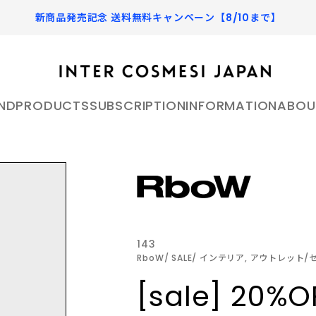
新商品発売記念 送料無料キャンペーン【8/10まで】
ND
PRODUCTS
SUBSCRIPTION
INFORMATION
ABOU
 - THE MOUNTAIN
アールボウ 公式オンラインス
HEMET ヘメット 公式オ
ア
SKIN CARE
へメット
スキンケア
アールボウ）は、香りやパッ
HEMET［へメット］ - 
肌は環境やライフスタイル、食生活に
ザインを通して日々の生活に
旅へと変える香り - 素材
よって日々変わります。毎日のお手入
り入れ、 自身そのものをア
安全な成分にこだわり、よ
143
れが心地よく充実するようなこだわり
RboW
SALE
インテリア, アウトレット/
の商品をセレクトしています。
ティックに表現することを提
高いプロダクトを目指しなが
 ピルソ 公式オンラインストア
Portamento ポルタメン
ートプラットフォームブラン
HAND&LIP
よりも実用性を重視し、日
[sale] 20%O
ラインストア
ハンド&リップ
う機能美を追求した製品を展
ポルタメント
oは自然由来の成分を重視し、肌
し、多くの人が愛する自然現
が記憶と感覚を刺激し、日
手先のうるおいを保つ優れた効果と、