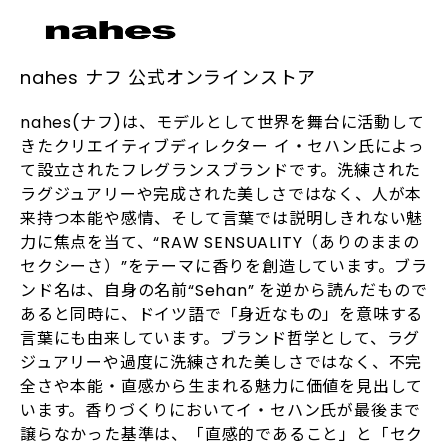
nahes ナフ 公式オンラインストア
nahes(ナフ)は、モデルとして世界を舞台に活動して
きたクリエイティブディレクター イ‧セハン⽒によっ
て設⽴されたフレグランスブランドです。洗練された
ラグジュアリーや完成された美しさではなく、⼈が本
来持つ本能や感情、そして⾔葉では説明しきれない魅
⼒に焦点を当て、“RAW SENSUALITY（ありのままの
セクシーさ）”をテーマに⾹りを創造しています。ブラ
ンド名は、⾃⾝の名前“Sehan” を逆から読んだもので
あると同時に、ドイツ語で「⾝近なもの」を意味する
⾔葉にも由来しています。ブランド哲学として、ラグ
ジュアリーや過度に洗練された美しさではなく、不完
全さや本能‧直感から⽣まれる魅⼒に価値を⾒出して
います。⾹りづくりにおいてイ‧セハン⽒が最後まで
譲らなかった基準は、「直感的であること」と「セク