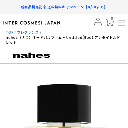
新商品発売記念 送料無料キャンペーン【8/10まで】
0
まだレビューはありません
BRAND
TOP
フレグランス
nahes（ナフ）オードパルファム - Untitled(Red) アンタイトルド
¥28,900
PRODUCTS
50mL
税込
レッド
SUBSCRIPTION
数量
INFORMATION
カートに入れる
FAQ
SHOPPING GUIDE
MY PAGE
FAVORITE