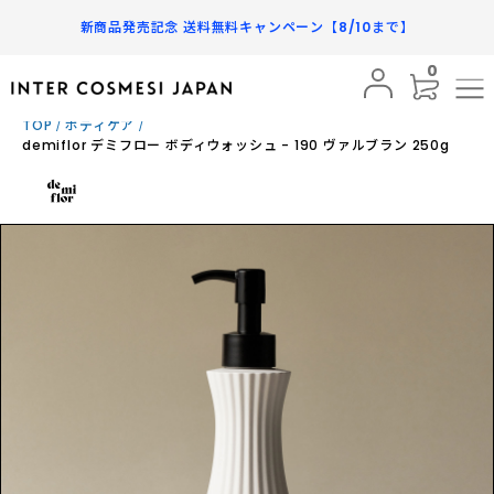
新商品発売記念 送料無料キャンペーン【8/10まで】
0
まだレビューはありません
BRAND
TOP
ボディケア
demiflor デミフロー ボディウォッシュ - 190 ヴァルブラン 250g
PRODUCTS
¥4,180
税込
¥3,344
税込
20%OFF
SUBSCRIPTION
数量
INFORMATION
FAQ
カートに入れる
SHOPPING GUIDE
MY PAGE
FAVORITE