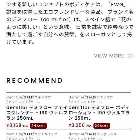
ンする新しいコンセプトのボディケアは、「EWG」
認証を取得したエコフレンドリーな製品。 ブランド名
のデミフロー（de mi flor）は、スペイン語で「花の
ように美しい」という意味。 日常を誠実で純粋な心で
満たして過ごす自分への賛辞。をスローガンとして掲
げています。
VIEW MORE
RECOMMEND
demiflor
SALE
スキンケア
demiflor
SALE
ボディケア
アウトレット/セール
アウトレット/セール
demiflor デミフロー フェイ
demiflor デミフロー ボディ
スクレンザー - 190 ヴァルブ
ローション - 190 ヴァルブラ
ラン 250mL
ン 250mL
¥3,168
¥3,256
24%OFF
20%OFF
税込
税込
SOLD OUT
demiflor
SALE
ハンド&リップ
demiflor
SALE
フレグランス
アウトレット/セール
アウトレット/セール