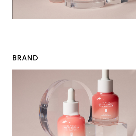
「SHANGPREE」は、1990年に韓国・
に優しい
の“kuoca(クオカ)”はイタリア語で
象である虹
から使い心地まで細部にこだわったア
ソウルで誕生したスパ・エステ発のプ
ざまな肌
イテムを取り揃えています。
「高級レストランのシェフ」を意味す
イテムを手に
レミアムスキンケアブランドです。創
るよう、
るイタリアの“cuoca”が由来です。 ス
しい出逢い
業以来30年以上、トップクラスのエス
こだわり
INTERIOR
キンケアには、ホワイトトリュフ、カ
う願いが込め
demiflor デミフロー 公式オンライン
テティシャンが在籍するスパとして
でfeel
インテリア
バノアタケ、グリーンキャビアなど貴
け込む「R
ストア
数々の受賞歴を持ち、その技術とノウ
の基本と
重な高級食材を選び、真心込めて料理
インテリアに溶け込むようなキャンド
素を省き直
デミフロー
ハウを基盤に製品開発を行っていま
グラシアウ
ルやお香など日常を豊かに過ごす最適
をつくるシェフのような気持ちで製品
なARTと
デミフロー（de mi flor）は、ニュー
す。 「肌本来の力を引き出す“本質的
たスキン
なアイテムをラインナップ。自分だけ
BRAND
作りをしています。肌の為の美食、肌
グランス
ジーランド産の天然ゼオライトを配合
の特別な瞬間を楽しみ、周りに印象を
な美しさ”の追求」を理念に掲げ、厳選
品を開発。
の為のファイニングをご体感くださ
揃えてお
した韓国発のボディケアブランドで
与えることができるアイテムを取り揃
成分の組み合わせと独自処方によっ
成されて
い。
えています。
す。 植物由来の成分で透明感と清潔感
て、プロフェッショナルレベルのスキ
も【純粋な
のある肌へ導きます。 使用する空間の
ンケア体験をご自宅でも再現できる製
５分の１
雰囲気まで香り高くデザインする新し
品を展開しています。 ブランドの象徴
の浸透※
いコンセプトのボディケアは、
であるフェイスマスクをはじめ、クレ
かな活性水
「EWG」認証を取得したエコフレン
ンジング、セラム、クリームなど幅広
を改善し
ドリーな製品。 ブランド名のデミフロ
いラインナップをご用意。肌悩みに応
※1 角質
ー（de mi flor）は、スペイン語で
じて選べる「AAプログラム」「CCプ
「花のように美しい」という意味。 日
ログラム」などの段階別ケアは、韓国
常を誠実で純粋な心で満たして過ごす
国内のみならず、海外の高級ホテルス