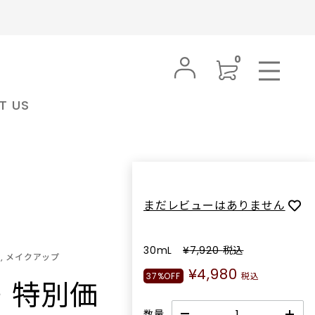
0
T US
BRAND
MY PAGE
PRODUCTS
FAVORITE
ンラインスト
nahes ナフ 公式オンラインストア
SUBSCRIPTION
LOGIN
ナフ
BODY CARE
nahes(ナフ)は、モデルとして世界を
ボディケア
INFORMATION
まだレビューはありません
日常を感覚の
舞台に活動してきたクリエイティブデ
肌をうるおし、豊かな香りやテクスチ
本来の香りと
ィレクター イ‧セハン⽒によって設⽴
FAQ
ャーが特徴のボディローションやボデ
り完成度の
されたフレグランスブランドです。洗
ィウォッシュを取り揃えています。好
30mL
¥7,920
税込
, メイクアップ
きな香りに包まれて、日々ポジティブ
ら 装飾性
練されたラグジュアリーや完成された
SHOPPING GUIDE
ト 公式オン
japonmiel ジャポンミエル 公式オン
¥4,980
に過ごして。
常に寄り添
美しさではなく、⼈が本来持つ本能や
FRAGRANCE
37%OFF
税込
・特別価
ラインストア
開。 香り
感情、そして⾔葉では説明しきれない
フレグランス
ジャポンミエル
常のひとと
魅⼒に焦点を当て、“RAW
個性と魅力を引き立てるためにデザイ
数量