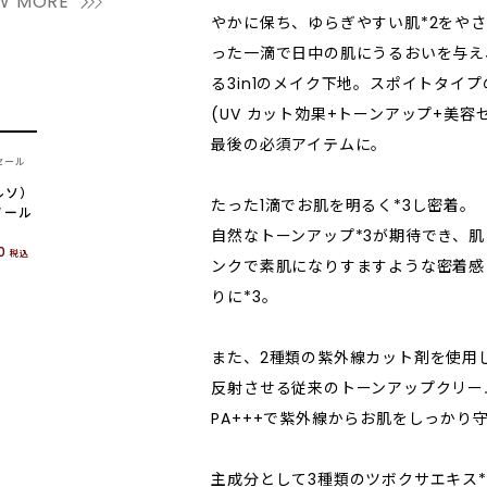
W MORE
やかに保ち、ゆらぎやすい肌*2をや
った一滴で日中の肌にうるおいを与え
る3in1のメイク下地。スポイトタイプの
(UV カット効果+トーンアップ+美容
最後の必須アイテムに。
セール
ピルソ）
たった1滴でお肌を明るく*3し密着。
ノール
自然なトーンアップ*3が期待でき、
0
税込
ンクで素肌になりすますような密着感
りに*3。
また、2種類の紫外線カット剤を使用
反射させる従来のトーンアップクリーム
PA+++で紫外線からお肌をしっかり
主成分として3種類のツボクサエキス