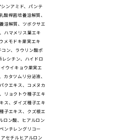
イアシンアミド、パンテ
乳酸桿菌培養溶解質、
養溶解質、ツボクサエ
、ハマメリス葉エキ
ウメモドキ果実エキ
メチコン、ラウリン酸ポ
添レシチン、ハイドロ
ダイウイキョウ果実エ
、カタツムリ分泌液、
パクエキス、コメヌカ
、リョクトウ種子エキ
キス、ダイズ種子エキ
種子エキス、クズ根エ
ルロン酸、ヒアルロン
ペンチレングリコー
、アセチルヒアルロン