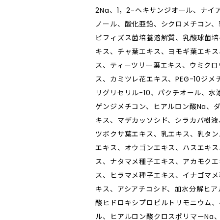
2Na、1，2-ヘキサンジオール、ナ
ノール、酸化亜鉛、シクロメチコン、
ビフィズス菌培養溶解質、乳酸球菌培
キス、チャ葉エキス、ヨモギ葉エキス
ス、ティーツリー葉エキス、ウミクロ
ス、カミツレ花エキス、PEG-10ジ
リグリセリル-10、パクチオール、水
ゲンジメチコン、ヒアルロン酸Na、
キス、マデカッソシド、シラカバ樹液
ツボクサ葉エキス、乳エキス、乳タン
エキス、オウゴンエキス、ハスエキス
ス、ナタマメ種子エキス、アカモクエ
ス、ヒラマメ種子エキス、イナゴマメ
キス、アシアチコシド、加水分解ヒア
酸ヒドロキシプロピルトリモニウム、
ル、ヒアルロン酸クロスポリマーNa