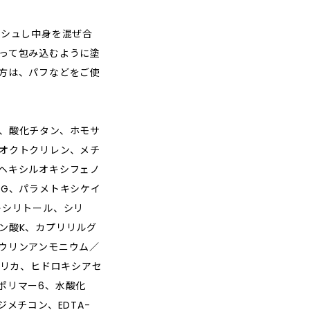
ッシュし中身を混ぜ合
って包み込むように塗
方は、パフなどをご使
、酸化チタン、ホモサ
オクトクリレン、メチ
ヘキシルオキシフェノ
PG、パラメトキシケイ
キシリトール、シリ
ン酸K、カプリリルグ
ウリンアンモニウム／
シリカ、ヒドロキシアセ
ポリマー6、水酸化
メチコン、EDTA-