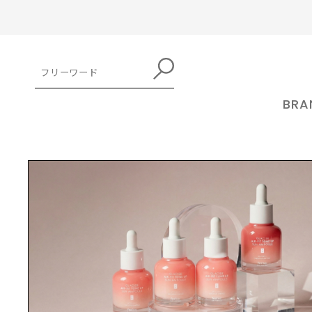
BRA
TOP
アウトレット/セール
【4個セット・特別価格】feelxo（ピル
kuoca クオカ 公式オンラインストア
RboW 
クオカ
トア
MAKE UP
アールボウ
kuocaはソウル・聖水洞(ソンスドン)
メイクアップ
の小さな工房でファインダイニングの
RboW(
トレンドを賢く取り入れて「自分」が
方式でスキンケアを造ってみようとい
ケージデ
磨けるメイクアイテムが見つかるか
うアイディアから始まりました。 大量
アートを取
も。キレイになるのが楽しくなる商品
を取り揃えています。
生産ではなく、ファインダイニングの
ーティス
SHANGPREE シャンプリー 公式オン
feelxo
ようにシェフの真心がこもった繊細な
HAIR CARE
案するア
ラインストア
ピルソ
味を表現し、五感を満足させる唯一無
ヘアケア
ドです。 ブランド名の「RboW」とは
シャンプリー
feelx
二のスキンケア。ブランド名
虹を意味
艷やかな髪へのニーズを満たす。香り