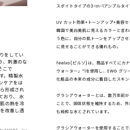
スポイトタイプの3-in-1アンプルタ
UV カット効果+トーンアップ+美容
韓国で美白美肌に見えるカラーと言わ
う色に、自分の肌トーンをアップさせ
に見せることができる優れもの。
作りをしてい
う、刺激のな
feelxo(ピルソ)は、商品すべてに
そこで
ウォーター」*1を使用し、EWG グ
です。精製水
化粧品の本来の成分に着目したスキン
ンケアをは
から形成され
グラシアウォーターとは、数万年前か
ており、 水
と肌の熱を冷
ことで、固体状態を維持するため、外
ルを改善し透
も純粋な水とされています。
グラシアウォーターを使用することで