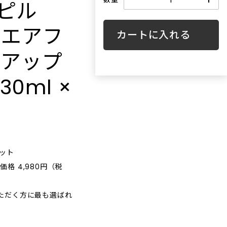
（ピル
ント）”と
japonmiel（ジャポンミエル）の語源
ささやかな
SENSUALITY（ありのままのセクシー
ンされた特別なフレグランスや品質の
INFORMATION
ことを意味
は、フランス語の「日本ミツバチ」。
高い香りを数多く取り揃えています。
さ）”をテーマに⾹りを創造していま
アエアフ
「移りゆく
昔は民家の軒先でも飼われていた日本
SHOPに関する最新情報はこちらでご確認
な香りは、
す。ブランド名は、⾃⾝の名
カートに入れる
リーンビュ
ミツバチですが、はちみつの大量生産
いただけます。
GOODS
。 静かな
前“Sehan” を逆から読んだものである
ンアップ
が可能な西洋ミツバチが主流になって
雑貨
ます。
と同時に、ドイツ語で「⾝近なもの」
れるモノを
以来減少。 今では日本に1%以下しか存
SHOPPING GUIDE
を意味する⾔葉にも由来しています。
ちょっとそこまでの旅行、もしくは日
0ml ×
くことで、
在しないとも言われ「幻のハチミツ」
常に使える小物や、大切な人へのプレ
ブランド哲学として、ラグジュアリー
お買い物方法につきましてはこちらでご確
築してい
とも呼ばれています。 日本ミツバチの
ゼントに最適なギフト用のお手提げな
や過度に洗練された美しさではなく、
認ください。
どを取り揃えています。
ながら「進
蜜は、「百花蜜」と呼ばれコクが深く
不完全さや本能‧直感から⽣まれる魅
ティブなイ
濃厚な味わい。採蜜サイクルが長く、
⼒に価値を⾒出しています。⾹りづく
FAQ
ーを与える
蜜が熟成され、新鮮で透明感のある美
りにおいてイ‧セハン⽒が最後まで譲
SHOPに関するよくあるご質問はこちらで
す。
しい黄色のミツロウを生み出します。
らなかった基準は、「直感的であるこ
ご確認ください。
また、刺激の強いプロポリスを作らな
ット
と」と「セクシーであること」の⼆つ
いため、小さなお子様にもやさしいミ
価格 4,980円（税
でした。説明を必要とせず、⾹りを嗅
ツロウです。ジャポンミエルは、その
いだ瞬間に情景や感情 が⽴ち上がる⾹
ような日本ミツバチの魅力を、コスメ
⽔を取り揃えております。
いただく方に最も選ばれ
を通じて少しでも多くの方に知っても
らいたい、という想いで作られていま
す。