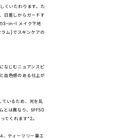
さしくいたわります。た
、日差しからガードす
3-in-1 メイク下地
セラム)でスキンケアの
肌になじむニュアンスピ
と血色感のある仕上が
しているため、光を乱
とは異なり、SPF50
守ってくれます*2。
*4、ティーツリー葉エ