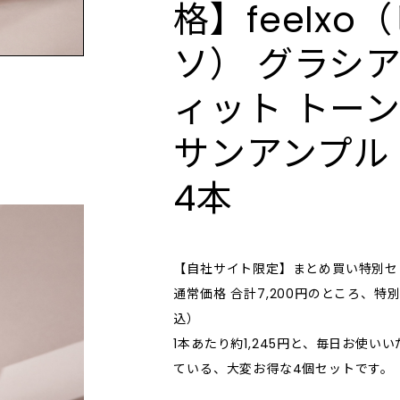
格】feelxo
製品作りをしています。さま
“Portamento（ポルタメ
のように、 「RboW」のア
きを特別な瞬間へと変え、 
使いやすいテクスチャー。個性的な香
タイプのお客さまが使用でき
は、滑らかに音程が変わる
りで癒やされるハンドクリームを数多
したとき"美しい偶然" "嬉
癒しをもらたします。 深呼吸をしたく
ソ） グラシ
刺激のないマイルドな成分に
するイタリア語が 語源で、
く取り揃えています。
" を感じてもらいたいとい
なるようなクリーンで純粋
、研究を重ねています。そこ
美しさ」をテーマとしたク
OUTLET／SALE
られています。 日常に溶
実用を超えて完成に届く体験
ィット トー
xoが最も注目したのは、化粧品
ーティー・ブランドです。 自分にとっ
アウトレット/セール
boW」の香りは、不要な要
存在感で一日に深みを添え
なる水です。精製水ではなく
て本質的で、自然体でいら
感的でシンプル。 最も身近
人気のアイテムが見つかるかも。
ォーター(氷河⽔)で作られ
サンアンプル 3
見極めながら取り込んでい
使用期限間近の商品や箱なし、箱つぶ
なり得る、ボディケアやフレ
ケアをはじめメイクアップ製
快適 なライフスタイルを構
れなどの訳あり商品から、間違えて多
、インテリア雑貨などを取り
く入荷してしまった商品まで…在庫限
 氷河水は、数万年前から形
く。グラデーションを描き
4本
ります。
りのアウトレット価格にてご提供いた
いた外部汚染されていない最
化」していく自分に、 ポジ
します。
水】とされており、 水より
ンスピレーションとエナジ
以上小さい粒子によって肌へ
プロダクトを開発していま
1と肌の熱を冷ますとともに豊
【自社サイト限定】まとめ買い特別セ
 素とミネラルで肌トラブル
通常価格 合計7,200円のところ、特別
透明感のある肌へ導きます。
込）
層まで
1本あたり約1,245円と、毎日お使い
ている、大変お得な4個セットです。