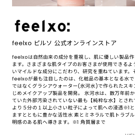
自分への賛辞。をスローガンとして掲
パやビューティーサロンでも採用され
げています。
ています。 敏感肌からエイジングケア
まで対応できる汎用性の高さと、スパ
由来の心地よい使用感が支持され、現
在では世界中の美容愛好家から注目を
集めています。
feelxo ピルソ 公式オンラインストア
feelxoは自然由来の成分を重視し、肌に優しい製品
ます。さまざまな肌タイプのお客さまが使用できるよ
いマイルドな成分にこだわり、研究を重ねています。
feelxoが最も注目したのは、化粧品の基本となる水
ではなくグラシアウォーター(氷河⽔)で作られたスキ
じめメイクアップ製品を開発。 氷河水は、数万年前
ていた外部汚染されていない最も【純粋な水】とされ
より５分の１以上小さい粒子によって肌への浸透※1
ますとともに豊かな活性水 素とミネラルで肌トラブ
明感のある肌へ導きます。※1 角質層まで