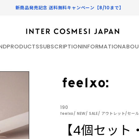
新商品発売記念 送料無料キャンペーン【8/10まで】
ND
PRODUCTS
SUBSCRIPTION
INFORMATION
ABOU
ソ） グラシアエアフィット トーンアップサンアンプル 30ml × 4本
アールボウ 公式オンラインス
HEMET ヘメット 公式オ
ア
SKIN CARE
へメット
スキンケア
アールボウ）は、香りやパッ
HEMET［へメット］ - 
肌は環境やライフスタイル、食生活に
ザインを通して日々の生活に
旅へと変える香り - 素材
よって日々変わります。毎日のお手入
り入れ、 自身そのものをア
安全な成分にこだわり、よ
190
れが心地よく充実するようなこだわり
feelxo
NEW
SALE
アウトレット/セール
の商品をセレクトしています。
ティックに表現することを提
高いプロダクトを目指しなが
 ピルソ 公式オンラインストア
Portamento ポルタメン
ートプラットフォームブラン
HAND&LIP
よりも実用性を重視し、日
【4個セット
ラインストア
ハンド&リップ
う機能美を追求した製品を展
ポルタメント
oは自然由来の成分を重視し、肌
し、多くの人が愛する自然現
が記憶と感覚を刺激し、日
手先のうるおいを保つ優れた効果と、