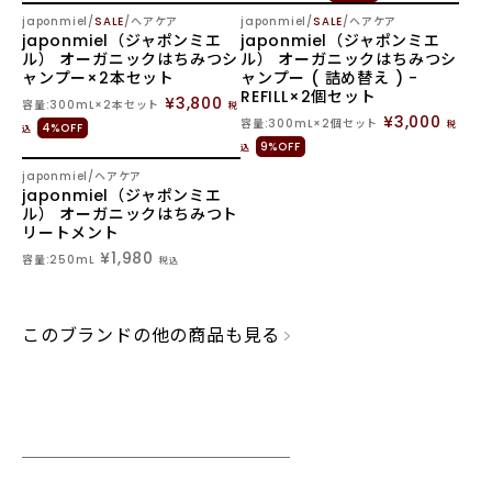
SOLD OUT
japonmiel
SALE
ヘアケア
japonmiel
SALE
ヘアケア
japonmiel（ジャポンミエ
japonmiel（ジャポンミエ
ル） オーガニックはちみつシ
ル） オーガニックはちみつシ
ャンプー×2本セット
ャンプー ( 詰め替え ) -
REFILL×2個セット
¥3,800
容量:300mL×2本セット
税
¥3,000
容量:300mL×2個セット
税
4%OFF
込
9%OFF
込
japonmiel
ヘアケア
japonmiel（ジャポンミエ
ル） オーガニックはちみつト
リートメント
¥1,980
容量:250mL
税込
このブランドの他の商品も見る