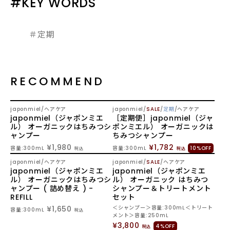
#KEY WORDS
＃定期
RECOMMEND
japonmiel
ヘアケア
japonmiel
SALE
定期
ヘアケア
japonmiel（ジャポンミエ
［定期便］japonmiel（ジャ
ル） オーガニックはちみつシ
ポンミエル） オーガニックは
ャンプー
ちみつシャンプー
¥1,980
¥1,782
容量:300mL
容量:300mL
10%OFF
税込
税込
SOLD OUT
japonmiel
ヘアケア
japonmiel
SALE
ヘアケア
japonmiel（ジャポンミエ
japonmiel（ジャポンミエ
ル） オーガニックはちみつシ
ル） オーガニック はちみつ
ャンプー ( 詰め替え ) -
シャンプー＆トリートメント
REFILL
セット
¥1,650
＜シャンプー＞容量:300mL＜トリート
容量:300mL
税込
メント＞容量:250mL
¥3,800
4%OFF
税込