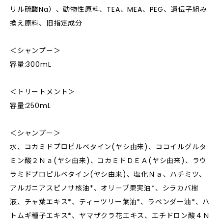
リル硫酸Na）、動物性原料、TEA、MEA、PEG、遺伝子組み
換え原料、旧指定成分
＜シャンプー＞
容量:300mL
＜トリートメント＞
容量:250mL
＜シャンプー＞
水、コカミドプロピルベタイン(ヤシ由来)、ココイルグルタ
ミン酸２Ｎａ(ヤシ由来)、コカミドＤＥＡ(ヤシ由来)、ラウ
ラミドプロピルベタイン(ヤシ由来)、塩化Ｎａ、ハチミツ、
アルガニアスピノサ核油*、オリーブ果実油*、シラカバ樹
液、チャ葉エキス*、ティーツリー葉油*、ラベンダー油*、ハ
トムギ種子エキス*、ヤマザクラ花エキス、エチドロン酸４Ｎ