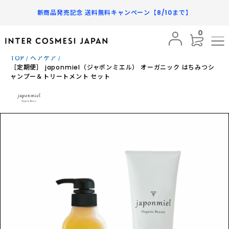
新商品発売記念 送料無料キャンペーン【8/10まで】
0
BRAND
TOP
ヘアケア
まだレビューはありません
［定期便］ japonmiel（ジャポンミエル） オーガニック はちみつシ
PRODUCTS
ャンプー＆トリートメント セット
SUBSCRIPTION
容量:300mL / 250mL
¥3,980
税込
INFORMATION
¥3,581
税込
10%OFF
FAQ
数量
SHOPPING GUIDE
MY PAGE
カートに入れる
FAVORITE