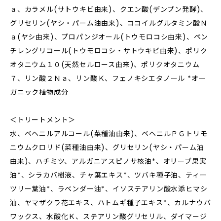
ａ、カラメル(サトウキビ由来)、クエン酸(デンプン発酵)、
グリセリン(ヤシ・パーム油由来)、ココイルグルタミン酸Ｎ
ａ(ヤシ由来)、プロパンジオール(トウモロコシ由来)、ペン
チレングリコール(トウモロコシ・サトウキビ由来)、ポリク
オタニウム１０(天然セルロース由来)、ポリクオタニウム
７、リン酸２Ｎａ、リン酸Ｋ、フェノキシエタノール *オー
ガニック植物成分
＜トリートメント＞
水、ベヘニルアルコール(菜種油由来)、ベヘニルＰＧトリモ
ニウムクロリド(菜種油由来)、グリセリン(ヤシ・パーム油
由来)、ハチミツ、アルガニアスピノサ核油*、オリーブ果実
油*、シラカバ樹液、チャ葉エキス*、ツバキ種子油、ティー
ツリー葉油*、ラベンダー油*、イソステアリン酸水添ヒマシ
油、ヤマザクラ花エキス、ハトムギ種子エキス*、カルナウバ
ワックス、水酸化Ｋ、ステアリン酸グリセリル、ダイマージ