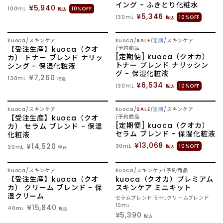
イング - ふきとり化粧水
¥5,940
100mL
10%OFF
税込
¥5,346
130mL
10%OFF
税込
SOLD OUT
SOLD OUT
kuoca
スキンケア
kuoca
SALE
定期
スキンケア
【受注生産】kuoca（クオ
予約商品
[定期便] kuoca（クオカ）
カ） トナー ブレンド ナリッ
トナー ブレンド ナリッシン
シング - 保湿化粧液
グ - 保湿化粧液
¥7,260
130mL
税込
¥6,534
130mL
10%OFF
税込
SOLD OUT
NEW
SOLD OUT
kuoca
スキンケア
kuoca
SALE
定期
スキンケア
【受注生産】kuoca（クオ
予約商品
[定期便] kuoca（クオカ）
カ） セラム ブレンド - 保湿
セラム ブレンド - 保湿化粧液
化粧液
¥13,068
¥14,520
30mL
10%OFF
30mL
税込
税込
SOLD OUT
SOLD OUT
kuoca
スキンケア
kuoca
スキンケア
予約商品
【受注生産】kuoca（クオ
kuoca（クオカ）プレミアム
カ） クリーム ブレンド - 保
スキンケア ミニキット
湿クリーム
セラムブレンド 5mLクリームブレンド
10mL
¥15,840
40mL
税込
¥5,390
税込