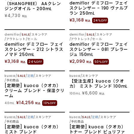
demiflor デミフロー フェイ
（SHANGPREE） AAクレン
スクレンザー - 190 ヴァルブ
ジングオイル - 200mL
ラン 250mL
¥4,730
税込
¥3,168
24%OFF
税込
demiflor
SALE
スキンケア
demiflor
SALE
スキンケア
アウトレット/セール
アウトレット/セール
demiflor デミフロー フェイ
demiflor デミフロー フェイ
スクレンザー - 212 シトラス
スクレンザー - 081 プレラー
ノマド 250mL
ジュ 150mL
¥3,168
¥2,090
24%OFF
50%OFF
税込
税込
SOLD OUT
SOLD OUT
kuoca
SALE
定期
スキンケア
kuoca
スキンケア
予約商品
【受注生産】kuoca（クオ
[定期便] kuoca（クオカ）
カ） ミスト ブレンド 100mL
クリーム ブレンド - 保湿クリ
¥6,600
100mL
税込
ーム
¥14,256
40mL
10%OFF
税込
SOLD OUT
SOLD OUT
kuoca
SALE
定期
スキンケア
kuoca
SALE
定期
スキンケア
予約商品
予約商品
[定期便] kuoca（クオカ）
[定期便] kuoca（クオカ）
ミスト ブレンド
トナー ブレンド ピュリファ