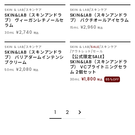
SOLD OUT
SOLD OUT
SKIN & LAB
スキンケア
SKIN & LAB
スキンケア
SKIN&LAB（スキンアンドラ
SKIN&LAB（スキンアンドラ
ブ） ヴィーガンレチノールセ
ブ） バクチオールアイセラム
ラム
¥2,960
15mL
税込
¥2,740
30mL
税込
SOLD OUT
SKIN & LAB
スキンケア
SKIN & LAB
SALE
スキンケア
SKIN&LAB（スキンアンドラ
アウトレット/セール
【公式限定SALE】
ブ） バリアダームインテンシ
SKIN&LAB（スキンアンドラ
ブクリーム
ブ） VCブライトニングセラ
¥2,080
50mL
税込
ム 2個セット
¥1,800
30mL
65%OFF
税込
1
2