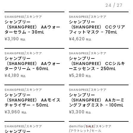
24 / 27
LOGIN
NEW
NEW
SHANGPREE
スキンケア
SHANGPREE
スキンケア
シャンプリー
シャンプリー
（SHANGPREE） AAウォー
（SHANGPREE） CCクリア
ターセラム - 30mL
フィットマスク - 70mL
INFORMATION
¥3,190
¥4,620
税込
税込
SHOPに関する最新情報はこ
ちらでご確認いただけま
NEW
NEW
SHANGPREE
スキンケア
SHANGPREE
スキンケア
す。
シャンプリー
シャンプリー
（SHANGPREE） AAウォー
（SHANGPREE） CCシルキ
タークリーム - 60mL
ーエッセンス - 250mL
SHOPPING GUIDE
¥4,180
¥5,280
税込
税込
お買い物方法につきましては
こちらでご確認ください。
NEW
NEW
SHANGPREE
スキンケア
SHANGPREE
スキンケア
シャンプリー
シャンプリー
FAQ
（SHANGPREE） AAモイス
（SHANGPREE） AAカーミ
チャライザー - 50mL
ングフォグミスト - 100mL
SHOPに関するよくあるご質
¥3,960
¥3,300
問はこちらでご確認くださ
税込
税込
い。
SOLD OUT
NEW
SHANGPREE
スキンケア
demiflor
SALE
スキンケア
シャンプリー
アウトレット/セール