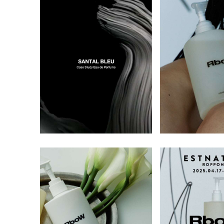
「SHANGPREE」は、1990年に韓国・
に優しい
の“kuoca(クオカ)”はイタリア語で
象である虹
から使い心地まで細部にこだわったア
ソウルで誕生したスパ・エステ発のプ
ざまな肌
イテムを取り揃えています。
「高級レストランのシェフ」を意味す
イテムを手に
レミアムスキンケアブランドです。創
るよう、
るイタリアの“cuoca”が由来です。 ス
しい出逢い
業以来30年以上、トップクラスのエス
こだわり
INTERIOR
キンケアには、ホワイトトリュフ、カ
う願いが込め
demiflor デミフロー 公式オンライン
テティシャンが在籍するスパとして
でfeel
インテリア
バノアタケ、グリーンキャビアなど貴
け込む「R
ストア
数々の受賞歴を持ち、その技術とノウ
の基本と
重な高級食材を選び、真心込めて料理
インテリアに溶け込むようなキャンド
素を省き直
デミフロー
ハウを基盤に製品開発を行っていま
グラシアウ
ルやお香など日常を豊かに過ごす最適
をつくるシェフのような気持ちで製品
なARTと
デミフロー（de mi flor）は、ニュー
す。 「肌本来の力を引き出す“本質的
たスキン
なアイテムをラインナップ。自分だけ
作りをしています。肌の為の美食、肌
グランス
ジーランド産の天然ゼオライトを配合
の特別な瞬間を楽しみ、周りに印象を
な美しさ”の追求」を理念に掲げ、厳選
品を開発。
の為のファイニングをご体感くださ
揃えてお
した韓国発のボディケアブランドで
与えることができるアイテムを取り揃
成分の組み合わせと独自処方によっ
成されて
い。
えています。
す。 植物由来の成分で透明感と清潔感
て、プロフェッショナルレベルのスキ
も【純粋な
のある肌へ導きます。 使用する空間の
ンケア体験をご自宅でも再現できる製
５分の１
雰囲気まで香り高くデザインする新し
品を展開しています。 ブランドの象徴
の浸透※
いコンセプトのボディケアは、
であるフェイスマスクをはじめ、クレ
かな活性水
「EWG」認証を取得したエコフレン
ンジング、セラム、クリームなど幅広
を改善し
ドリーな製品。 ブランド名のデミフロ
いラインナップをご用意。肌悩みに応
※1 角質
ー（de mi flor）は、スペイン語で
じて選べる「AAプログラム」「CCプ
「花のように美しい」という意味。 日
ログラム」などの段階別ケアは、韓国
常を誠実で純粋な心で満たして過ごす
国内のみならず、海外の高級ホテルス