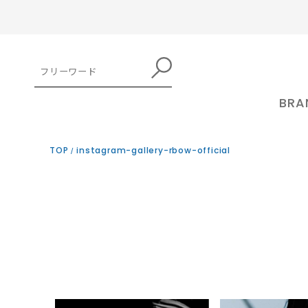
BRA
TOP
instagram-gallery-rbow-official
kuoca クオカ 公式オンラインストア
RboW 
クオカ
トア
MAKE UP
アールボウ
kuocaはソウル・聖水洞(ソンスドン)
メイクアップ
の小さな工房でファインダイニングの
RboW(
トレンドを賢く取り入れて「自分」が
方式でスキンケアを造ってみようとい
ケージデ
磨けるメイクアイテムが見つかるか
うアイディアから始まりました。 大量
アートを取
も。キレイになるのが楽しくなる商品
を取り揃えています。
生産ではなく、ファインダイニングの
ーティス
SHANGPREE シャンプリー 公式オン
feelxo
ようにシェフの真心がこもった繊細な
HAIR CARE
案するア
ラインストア
ピルソ
味を表現し、五感を満足させる唯一無
ヘアケア
ドです。 ブランド名の「RboW」とは
シャンプリー
feelx
二のスキンケア。ブランド名
虹を意味
艷やかな髪へのニーズを満たす。香り