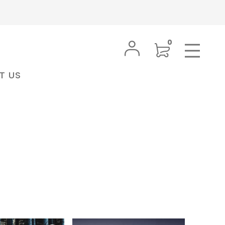
0
T US
BRAND
MY PAGE
PRODUCTS
FAVORITE
ンラインスト
nahes ナフ 公式オンラインストア
SUBSCRIPTION
LOGIN
ナフ
BODY CARE
nahes(ナフ)は、モデルとして世界を
ボディケア
INFORMATION
日常を感覚の
舞台に活動してきたクリエイティブデ
肌をうるおし、豊かな香りやテクスチ
本来の香りと
ィレクター イ‧セハン⽒によって設⽴
FAQ
ャーが特徴のボディローションやボデ
り完成度の
されたフレグランスブランドです。洗
ィウォッシュを取り揃えています。好
きな香りに包まれて、日々ポジティブ
ら 装飾性
練されたラグジュアリーや完成された
SHOPPING GUIDE
ト 公式オン
japonmiel ジャポンミエル 公式オン
に過ごして。
常に寄り添
美しさではなく、⼈が本来持つ本能や
FRAGRANCE
ラインストア
開。 香り
感情、そして⾔葉では説明しきれない
フレグランス
ジャポンミエル
常のひとと
魅⼒に焦点を当て、“RAW
個性と魅力を引き立てるためにデザイ