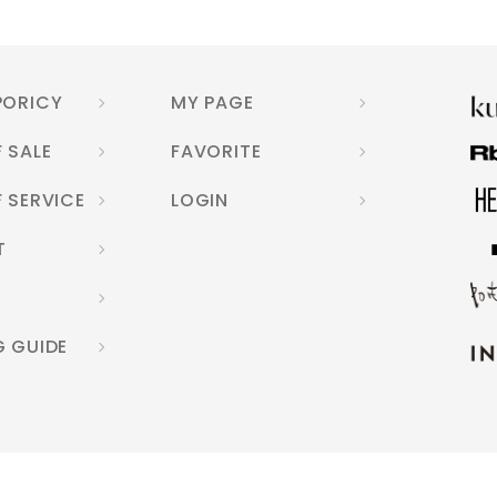
PORICY
MY PAGE
 SALE
FAVORITE
 SERVICE
LOGIN
T
G GUIDE
© INTER COSMESI JAPAN Co.,Ltd