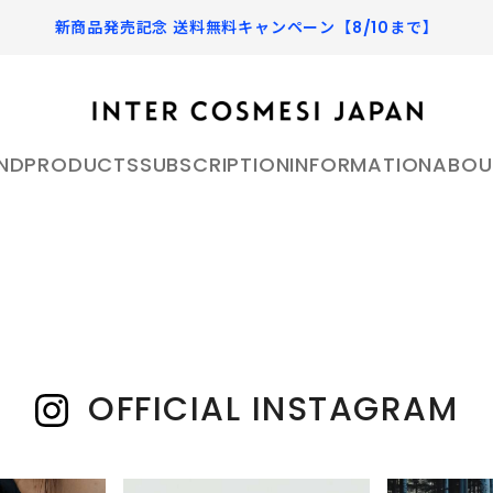
新商品発売記念 送料無料キャンペーン【8/10まで】
ND
PRODUCTS
SUBSCRIPTION
INFORMATION
ABOU
アールボウ 公式オンラインス
HEMET ヘメット 公式オ
ア
SKIN CARE
へメット
スキンケア
アールボウ）は、香りやパッ
HEMET［へメット］ - 
肌は環境やライフスタイル、食生活に
ザインを通して日々の生活に
旅へと変える香り - 素材
よって日々変わります。毎日のお手入
り入れ、 自身そのものをア
安全な成分にこだわり、よ
れが心地よく充実するようなこだわり
OFFICIAL INSTAGRAM
の商品をセレクトしています。
ティックに表現することを提
高いプロダクトを目指しなが
 ピルソ 公式オンラインストア
Portamento ポルタメン
ートプラットフォームブラン
HAND&LIP
よりも実用性を重視し、日
ラインストア
ハンド&リップ
う機能美を追求した製品を展
ポルタメント
oは自然由来の成分を重視し、肌
し、多くの人が愛する自然現
が記憶と感覚を刺激し、日
手先のうるおいを保つ優れた効果と、