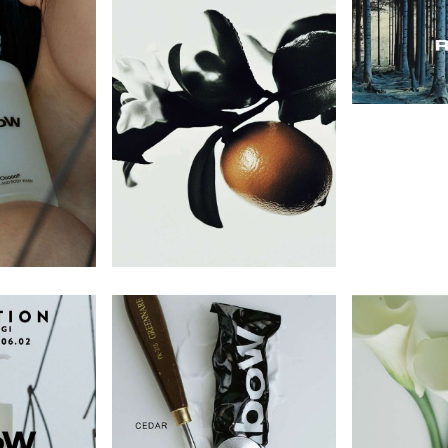
製品作りをしています。さま
“Portamento（ポルタメ
のように、 「RboW」のア
きを特別な瞬間へと変え、 
使いやすいテクスチャー。個性的な香
タイプのお客さまが使用でき
は、滑らかに音程が変わる
りで癒やされるハンドクリームを数多
したとき"美しい偶然" "嬉
癒しをもらたします。 深呼吸をしたく
刺激のないマイルドな成分に
するイタリア語が 語源で、
く取り揃えています。
" を感じてもらいたいとい
なるようなクリーンで純粋
、研究を重ねています。そこ
美しさ」をテーマとしたク
OUTLET／SALE
られています。 日常に溶
実用を超えて完成に届く体験
xoが最も注目したのは、化粧品
ーティー・ブランドです。 自分にとっ
アウトレット/セール
boW」の香りは、不要な要
存在感で一日に深みを添え
なる水です。精製水ではなく
て本質的で、自然体でいら
感的でシンプル。 最も身近
人気のアイテムが見つかるかも。
ォーター(氷河⽔)で作られ
見極めながら取り込んでい
使用期限間近の商品や箱なし、箱つぶ
なり得る、ボディケアやフレ
ケアをはじめメイクアップ製
快適 なライフスタイルを構
れなどの訳あり商品から、間違えて多
、インテリア雑貨などを取り
く入荷してしまった商品まで…在庫限
 氷河水は、数万年前から形
く。グラデーションを描き
ります。
りのアウトレット価格にてご提供いた
いた外部汚染されていない最
化」していく自分に、 ポジ
します。
水】とされており、 水より
ンスピレーションとエナジ
以上小さい粒子によって肌へ
プロダクトを開発していま
1と肌の熱を冷ますとともに豊
 素とミネラルで肌トラブル
透明感のある肌へ導きます。
層まで