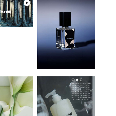
ント）”と
japonmiel（ジャポンミエル）の語源
ささやかな
SENSUALITY（ありのままのセクシー
ンされた特別なフレグランスや品質の
INFORMATION
ことを意味
は、フランス語の「日本ミツバチ」。
高い香りを数多く取り揃えています。
さ）”をテーマに⾹りを創造していま
「移りゆく
昔は民家の軒先でも飼われていた日本
SHOPに関する最新情報はこちらでご確認
な香りは、
す。ブランド名は、⾃⾝の名
リーンビュ
ミツバチですが、はちみつの大量生産
いただけます。
GOODS
。 静かな
前“Sehan” を逆から読んだものである
が可能な西洋ミツバチが主流になって
雑貨
ます。
と同時に、ドイツ語で「⾝近なもの」
れるモノを
以来減少。 今では日本に1%以下しか存
SHOPPING GUIDE
を意味する⾔葉にも由来しています。
ちょっとそこまでの旅行、もしくは日
くことで、
在しないとも言われ「幻のハチミツ」
常に使える小物や、大切な人へのプレ
ブランド哲学として、ラグジュアリー
お買い物方法につきましてはこちらでご確
築してい
とも呼ばれています。 日本ミツバチの
ゼントに最適なギフト用のお手提げな
や過度に洗練された美しさではなく、
認ください。
どを取り揃えています。
ながら「進
蜜は、「百花蜜」と呼ばれコクが深く
不完全さや本能‧直感から⽣まれる魅
ティブなイ
濃厚な味わい。採蜜サイクルが長く、
⼒に価値を⾒出しています。⾹りづく
FAQ
ーを与える
蜜が熟成され、新鮮で透明感のある美
りにおいてイ‧セハン⽒が最後まで譲
SHOPに関するよくあるご質問はこちらで
す。
しい黄色のミツロウを生み出します。
らなかった基準は、「直感的であるこ
ご確認ください。
また、刺激の強いプロポリスを作らな
と」と「セクシーであること」の⼆つ
いため、小さなお子様にもやさしいミ
でした。説明を必要とせず、⾹りを嗅
ツロウです。ジャポンミエルは、その
いだ瞬間に情景や感情 が⽴ち上がる⾹
ような日本ミツバチの魅力を、コスメ
⽔を取り揃えております。
を通じて少しでも多くの方に知っても
らいたい、という想いで作られていま
す。