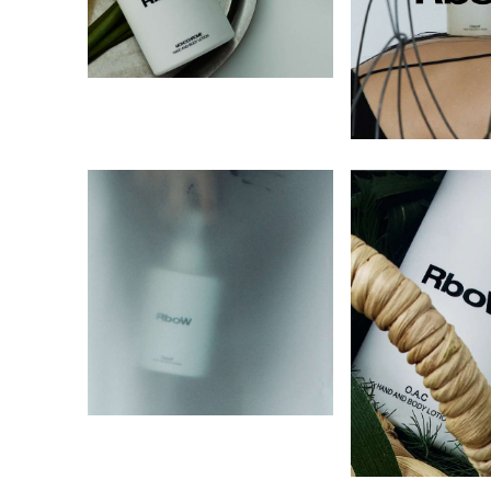
自分への賛辞。をスローガンとして掲
パやビューティーサロンでも採用され
げています。
ています。 敏感肌からエイジングケア
まで対応できる汎用性の高さと、スパ
由来の心地よい使用感が支持され、現
在では世界中の美容愛好家から注目を
集めています。