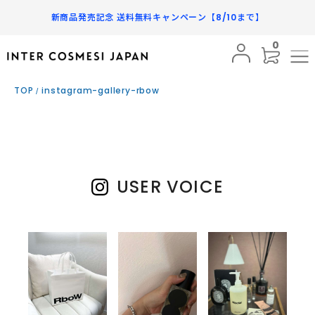
新商品発売記念 送料無料キャンペーン【8/10まで】
0
BRAND
TOP
instagram-gallery-rbow
PRODUCTS
SUBSCRIPTION
INFORMATION
USER VOICE
FAQ
SHOPPING GUIDE
MY PAGE
FAVORITE